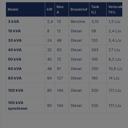
Max
Tank
Verbruik
Model
kW
Brandstof
A
(L)
75%
3 kVA
2,4
13
Benzine
3,10
1,3 L/u
10 kVA
8
12
Diesel
58
2,4 L/u
30 kVA
24
48
Diesel
120
5,4 L/u
40 kVA
32
63
Diesel
263
7,7 L/u
50 kVA
40
72
Diesel
100
8,2 L/u
60 kVA
48
91
Diesel
250
10,6 L/u
80 kVA
64
127
Diesel
160
14 L/u
100 kVA
80
144
Diesel
520
17,1 L/u
100 kVA
80
144
Diesel
520
17,1 L/u
synchroon