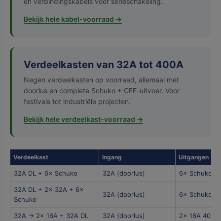
en verbindingskabels voor serieschakeling.
Bekijk hele kabel-voorraad →
Verdeelkasten van 32A tot 400A
Negen verdeelkasten op voorraad, allemaal met
doorlus en complete Schuko + CEE-uitvoer. Voor
festivals tot industriële projecten.
Bekijk hele verdeelkast-voorraad →
Verdeelkast
Ingang
Uitgangen
32A DL + 6× Schuko
32A (doorlus)
6× Schuko 1
32A DL + 2× 32A + 6×
32A (doorlus)
6× Schuko 1
Schuko
32A → 2× 16A + 32A DL
32A (doorlus)
2× 16A 400V 