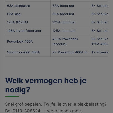
63A standaard
63A (doorlus)
6× Schuko 1
63A laag
63A (doorlus)
6× Schuko 1
125A (B125A)
125A (doorlus)
6× Schuko 1
125A invoer/doorvoer
125A (doorlus)
6× Schuko 1
400A Powerlock
6× Schuko 1
Powerlock 400A
(doorlus)
125A 400V
Synchroonkast 400A
2× Powerlock 400A in
1× Powerlock
Welk vermogen heb je
nodig?
Snel grof bepalen. Twijfel je over je piekbelasting?
Bel 0113-308624 — we rekenen mee.