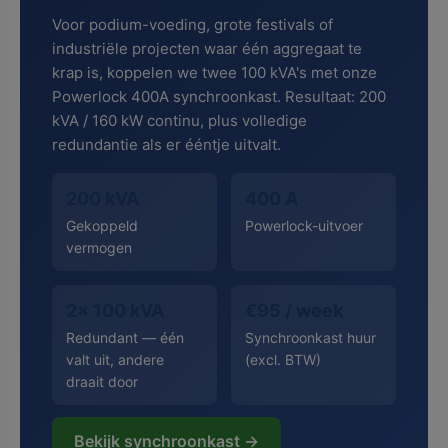
Voor podium-voeding, grote festivals of
industriële projecten waar één aggregaat te
krap is, koppelen we twee 100 kVA's met onze
Powerlock 400A synchroonkast. Resultaat: 200
kVA / 160 kW continu, plus volledige
redundantie als er ééntje uitvalt.
200 kVA
400 A
Gekoppeld
Powerlock-uitvoer
vermogen
2× 100 kVA
€95 / week
Redundant — één
Synchroonkast huur
valt uit, andere
(excl. BTW)
draait door
Bekijk synchroonkast →