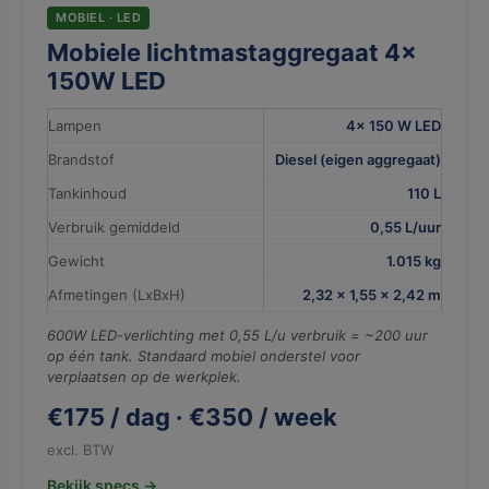
MOBIEL · LED
Mobiele lichtmastaggregaat 4×
150W LED
Lampen
4× 150 W LED
Brandstof
Diesel (eigen aggregaat)
Tankinhoud
110 L
Verbruik gemiddeld
0,55 L/uur
Gewicht
1.015 kg
Afmetingen (LxBxH)
2,32 × 1,55 × 2,42 m
600W LED-verlichting met 0,55 L/u verbruik = ~200 uur
op één tank. Standaard mobiel onderstel voor
verplaatsen op de werkplek.
€175 / dag · €350 / week
excl. BTW
Bekijk specs →