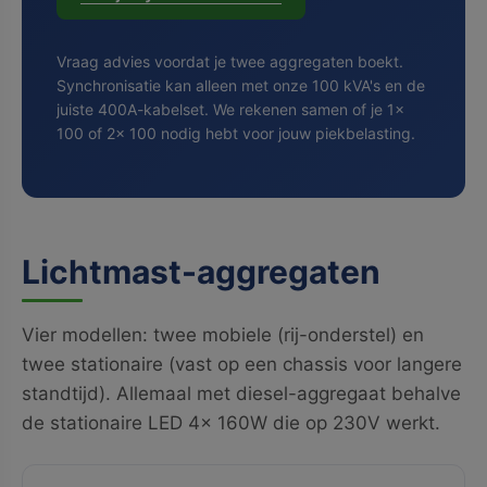
Vraag advies voordat je twee aggregaten boekt.
Synchronisatie kan alleen met onze 100 kVA's en de
juiste 400A-kabelset. We rekenen samen of je 1×
100 of 2× 100 nodig hebt voor jouw piekbelasting.
Lichtmast-aggregaten
Vier modellen: twee mobiele (rij-onderstel) en
twee stationaire (vast op een chassis voor langere
standtijd). Allemaal met diesel-aggregaat behalve
de stationaire LED 4× 160W die op 230V werkt.