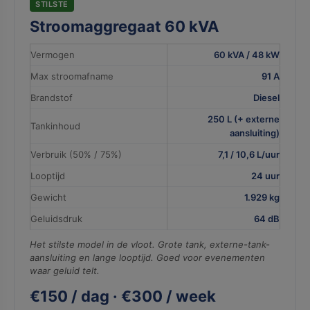
STILSTE
Stroomaggregaat 60 kVA
Vermogen
60 kVA / 48 kW
Max stroomafname
91 A
Brandstof
Diesel
250 L (+ externe
Tankinhoud
aansluiting)
Verbruik (50% / 75%)
7,1 / 10,6 L/uur
Looptijd
24 uur
Gewicht
1.929 kg
Geluidsdruk
64 dB
Het stilste model in de vloot. Grote tank, externe-tank-
aansluiting en lange looptijd. Goed voor evenementen
waar geluid telt.
€150 / dag · €300 / week