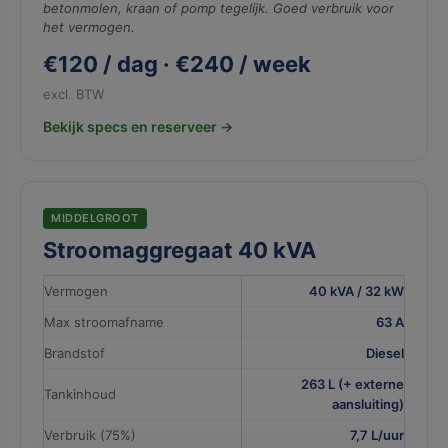
betonmolen, kraan of pomp tegelijk. Goed verbruik voor
het vermogen.
€120 / dag · €240 / week
excl. BTW
Bekijk specs en reserveer →
MIDDELGROOT
Stroomaggregaat 40 kVA
Vermogen
40 kVA / 32 kW
Max stroomafname
63 A
Brandstof
Diesel
263 L (+ externe
Tankinhoud
aansluiting)
Verbruik (75%)
7,7 L/uur