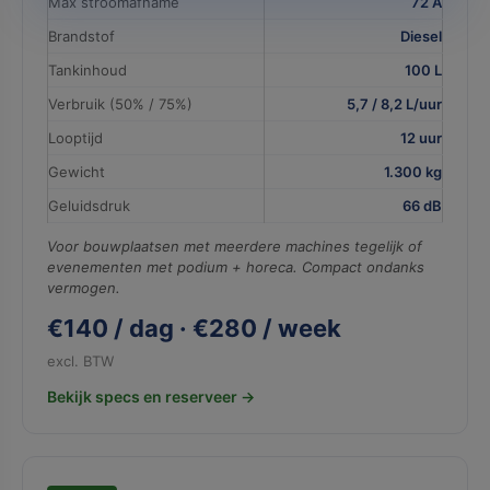
Max stroomafname
72 A
Brandstof
Diesel
Tankinhoud
100 L
Verbruik (50% / 75%)
5,7 / 8,2 L/uur
Looptijd
12 uur
Gewicht
1.300 kg
Geluidsdruk
66 dB
Voor bouwplaatsen met meerdere machines tegelijk of
evenementen met podium + horeca. Compact ondanks
vermogen.
€140 / dag · €280 / week
excl. BTW
Bekijk specs en reserveer →