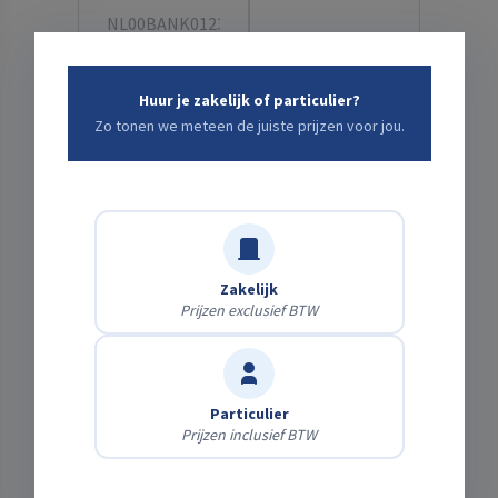
Uw IBAN-nummer hebben wij
nodig om borg op uw rekening
Huur je zakelijk of particulier?
terug te storten. Wij gaan hier
Zo tonen we meteen de juiste prijzen voor jou.
vertrouwelijk mee om.
E-mail:
Telefoonnummer:
Zakelijk
Alternatief e-mailadres voor facturering
Prijzen exclusief BTW
Accountgegevens
Particulier
E-mail:
Gebruikersnaam:
Prijzen inclusief BTW