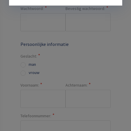
Wachtwoord:
Bevestig wachtwoord:
Persoonlijke informatie
Geslacht:
man
vrouw
Voornaam:
Achternaam:
Telefoonnummer: