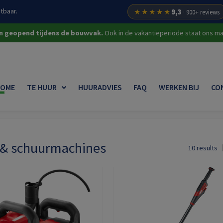
tbaar.
★★★★★
9,3
· 900+ reviews
on geopend tijdens de bouwvak.
Ook in de vakantieperiode staat ons mat
OME
TE HUUR
HUURADVIES
FAQ
WERKEN BIJ
CO
dschap
Slijp- & schuurmachines
- & schuurmachines
10 results