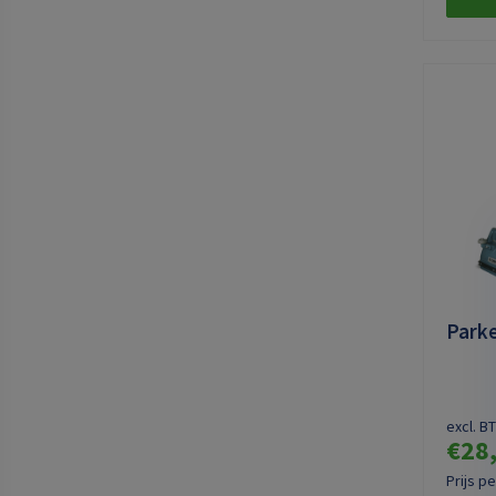
Park
excl. B
€28
Prijs p