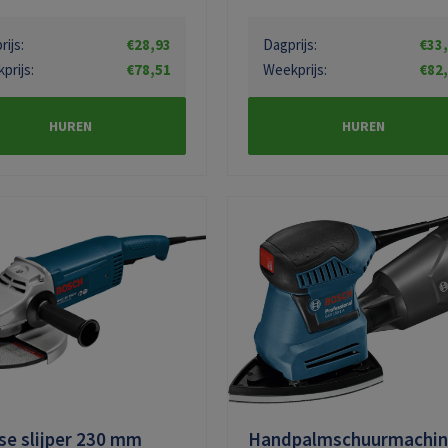
ijs:
€28,93
Dagprijs:
€33
prijs:
€78,51
Weekprijs:
€82
HUREN
HUREN
e slijper 230 mm
Handpalmschuurmachin