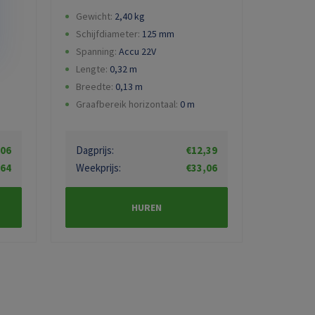
Gewicht:
2,40
kg
Schijfdiameter:
125
mm
Spanning:
Accu 22V
Lengte:
0,32
m
Breedte:
0,13
m
Graafbereik horizontaal:
0
m
,06
Dagprijs:
€12,39
,64
Weekprijs:
€33,06
HUREN