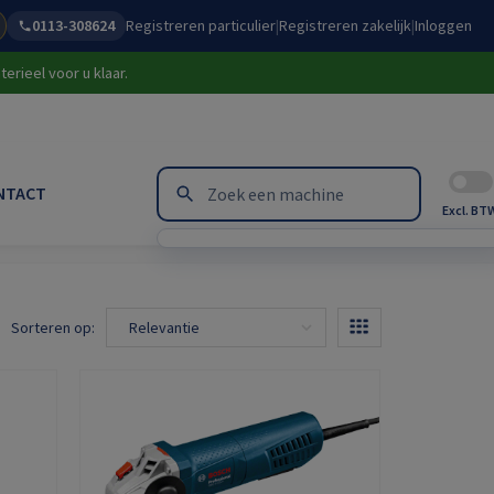
0113-308624
Registreren particulier
|
Registreren zakelijk
|
Inloggen
erieel voor u klaar.
NTACT
Excl. BT
Sorteren op: