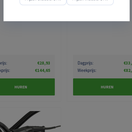
ijs:
€28,93
Dagprijs:
€33
prijs:
€144,65
Weekprijs:
€82
HUREN
HUREN