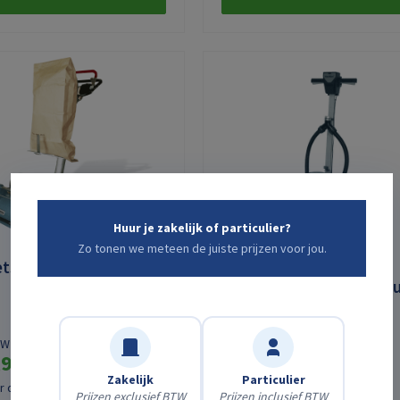
Huur je zakelijk of particulier?
Zo tonen we meteen de juiste prijzen voor jou.
etschuurmachine
Roterende
vloerschuurmachine ho
TW
excl. BTW
,93
€33,06
Zakelijk
Particulier
er dag vanaf
Prijs per dag vanaf
Prijzen exclusief BTW
Prijzen inclusief BTW