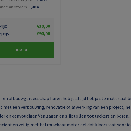
nomen stroom:
5,40
A
ijs:
€30,00
prijs:
€90,00
HUREN
 en afbouwgereedschap huren heb je altijd het juiste materiaal b
t met een verbouwing, renovatie of afwerking van een project, h
ler en eenvoudiger. Van zagen en slijptollen tot tackers en boren,
fficiënt en veilig met betrouwbaar materieel dat klaarstaat voor ied