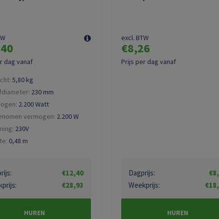
TW
excl. BTW
,40
€8,26
er dag vanaf
Prijs per dag vanaf
cht:
5,80
kg
jfdiameter:
230
mm
ogen:
2.200 Watt
enomen vermogen:
2.200
W
ning:
230V
te:
0,48
m
ijs:
€12,40
Dagprijs:
€8
prijs:
€28,93
Weekprijs:
€18
HUREN
HUREN