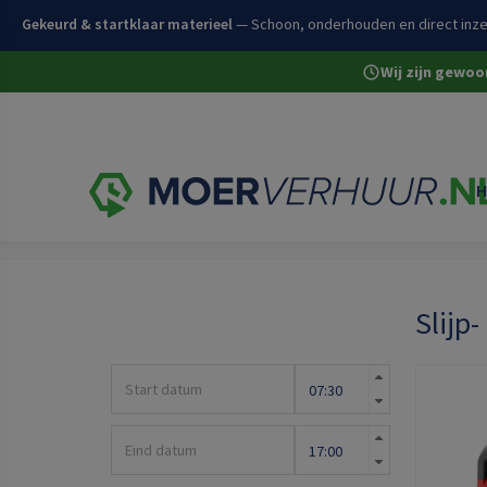
Gekeurd & startklaar materieel
— Schoon, onderhouden en direct inze
Wij zijn gewo
H
Home
Volledige assortiment
Bouw- en afbouwgeree
Slijp
Huurperiode