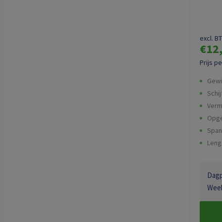
excl. B
€12
Prijs p
Gewi
Schi
Verm
Opg
Span
Leng
Dagpr
Week