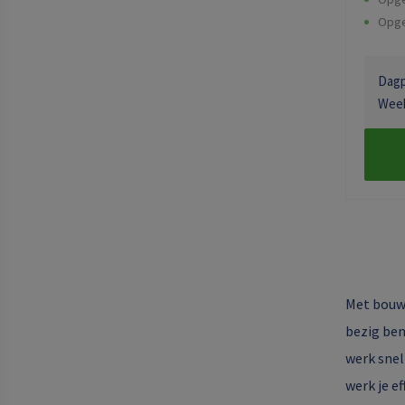
Opge
Dagpr
Week
Met bouw-
bezig ben
werk snel
werk je e