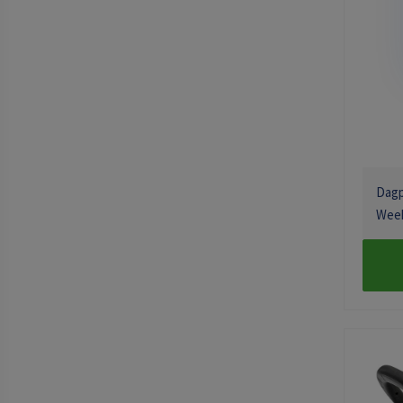
Dagpr
Week