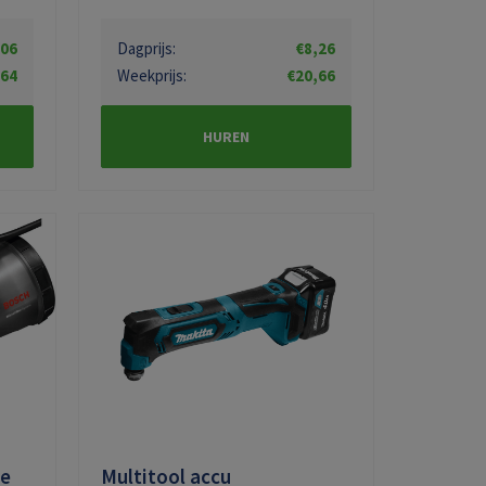
,06
Dagprijs:
€8,26
,64
Weekprijs:
€20,66
HUREN
e
Multitool accu