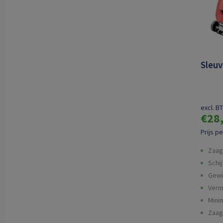
Sleu
excl. B
€28
Prijs p
Zaag
Schi
Gewi
Verm
Mini
Zaag