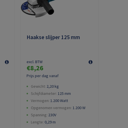
Haakse slijper 125 mm
excl. BTW
€8,26
Prijs per dag vanaf
Gewicht:
2,20
kg
Schijfdiameter:
125
mm
Vermogen:
1.200 Watt
Opgenomen vermogen:
1.200
W
Spanning:
230V
Lengte:
0,29
m