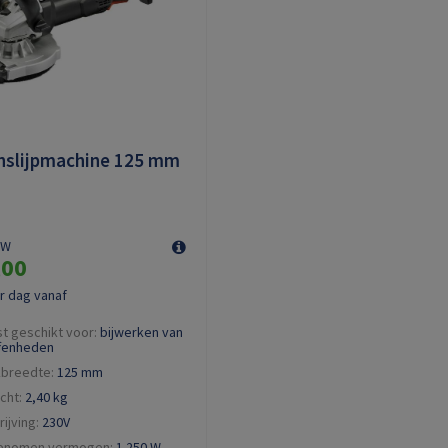
nslijpmachine 125 mm
TW
,00
er dag vanaf
t geschikt voor:
bijwerken van
fenheden
breedte:
125
mm
cht:
2,40
kg
ijving:
230V
enomen vermogen:
1.250
W