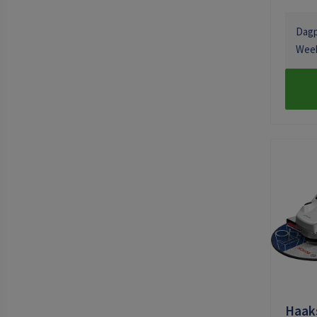
Dagpr
Week
Haaks