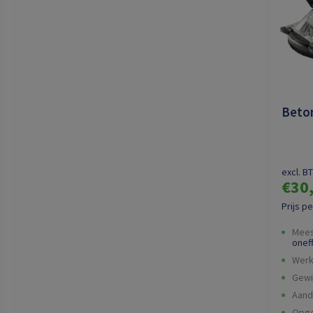
Beto
excl. B
€30
Prijs p
Mees
onef
Werk
Gewi
Aandr
Opg