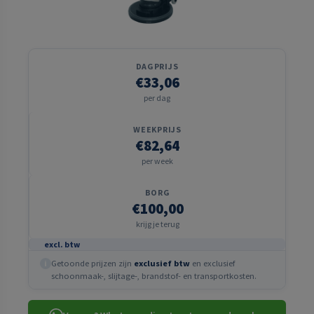
DAGPRIJS
€33,06
per dag
WEEKPRIJS
€82,64
per week
BORG
€100,00
krijg je terug
excl. btw
Getoonde prijzen zijn
exclusief btw
en exclusief
i
schoonmaak-, slijtage-, brandstof- en transportkosten.