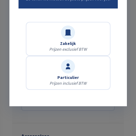
Verwachte einddatum
Zakelijk
Prijzen exclusief BTW
Bezorging of zelf ophalen?
Zelf afhalen
Gratis
Haal het af op onze locatie.
Particulier
Prijzen inclusief BTW
Laten bezorgen
Bereken direct
Wij brengen & halen het — kies je adres en zie
meteen de kosten.