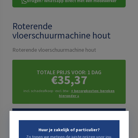
Vragen? Whatsapp direct met een medewerker
Roterende
vloerschuurmachine hout
Roterende vloerschuurmachine hout
TOTALE PRIJS VOOR:
1 DAG
€35,37
incl. schadeafkoop · excl. btw ·
+ bezorgkosten: bereken
hieronder ↓
Kies een start- en eindtijd die jou uitkomt
Startdatum
Huur je zakelijk of particulier?
Zo tonen we meteen de juiste prijzen voor jou.