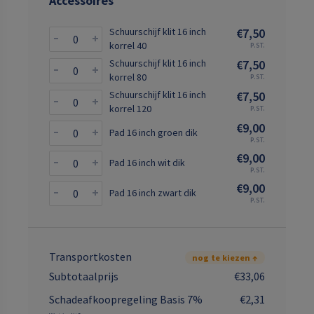
Accessoires
Schuurschijf klit 16 inch
€7,50
korrel 40
P.ST.
Schuurschijf klit 16 inch
€7,50
korrel 80
P.ST.
Schuurschijf klit 16 inch
€7,50
korrel 120
P.ST.
€9,00
Pad 16 inch groen dik
P.ST.
€9,00
Pad 16 inch wit dik
P.ST.
€9,00
Pad 16 inch zwart dik
P.ST.
Transportkosten
nog te kiezen ↑
Subtotaalprijs
€33,06
Schadeafkoopregeling Basis 7%
€2,31