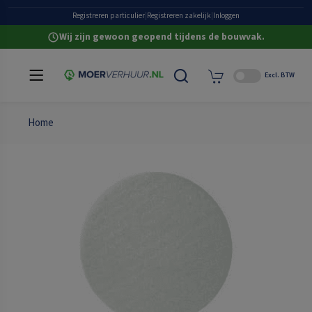
Heldere all-in prijzen
Grote eigen voorraad
Registreren particulier
|
Registreren zakelijk
|
Inloggen
Wij zijn gewoon geopend tijdens de bouwvak.
Excl. BTW
Home