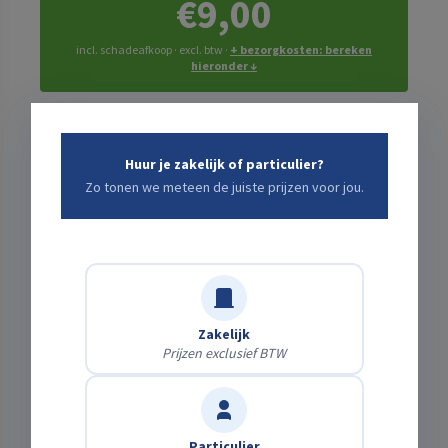
€9,00
incl. schadeafkoop · excl. btw ·
+ bezorgkosten: bereken
hieronder ↓
Bezorging of zelf ophalen?
Huur je zakelijk of particulier?
Zo tonen we meteen de juiste prijzen voor jou.
Zelf afhalen
Gratis
Haal het af op onze locatie.
Laten bezorgen
Bereken direct
Wij brengen & halen het — kies je adres en zie
meteen de kosten.
Zakelijk
Prijzen exclusief BTW
Transportkosten
nog te kiezen ↑
Subtotaalprijs
€9,00
Particulier