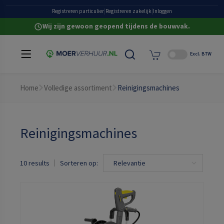
Heldere all-in prijzen
Registreren particulier
|
Registreren zakelijk
|
Inloggen
Wij zijn gewoon geopend tijdens de bouwvak.
Excl. BTW
Home
Volledige assortiment
Reinigingsmachines
Reinigingsmachines
10 results
Sorteren op: