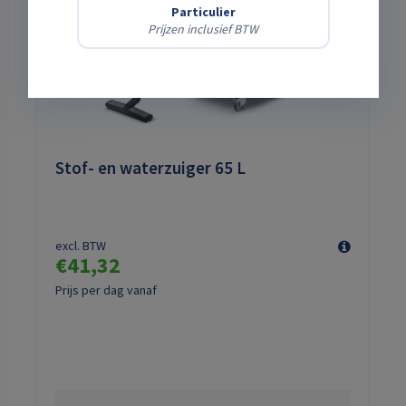
Particulier
Prijzen inclusief BTW
Stof- en waterzuiger 65 L
excl. BTW
€41,32
Prijs per dag vanaf