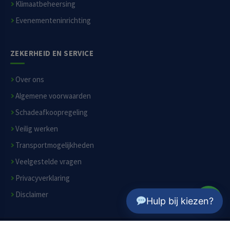
Klimaatbeheersing
Evenementeninrichting
ZEKERHEID EN SERVICE
Over ons
Algemene voorwaarden
Schadeafkoopregeling
Veilig werken
Transportmogelijkheden
×
Hulp bij kiezen? Beschrijf je klus, ik
Veelgestelde vragen
zoek de juiste machine.
Privacyverklaring
Disclaimer
Hulp bij kiezen?