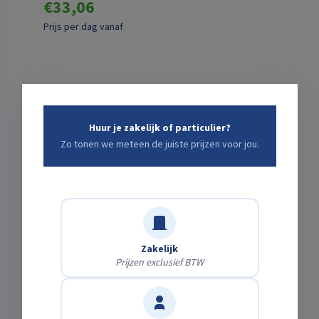
€33,06
Prijs per dag vanaf
Dagprijs:
€33,06
Huur je zakelijk of particulier?
Weekprijs:
€82,64
Zo tonen we meteen de juiste prijzen voor jou.
HUREN
Zakelijk
Prijzen exclusief BTW