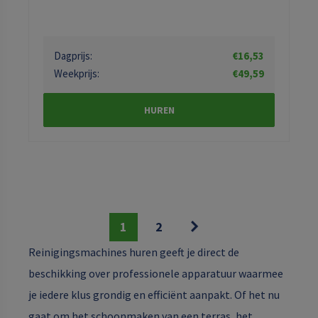
Dagprijs:
€16,53
Weekprijs:
€49,59
HUREN
1
2
Reinigingsmachines huren geeft je direct de
beschikking over professionele apparatuur waarmee
je iedere klus grondig en efficiënt aanpakt. Of het nu
gaat om het schoonmaken van een terras, het