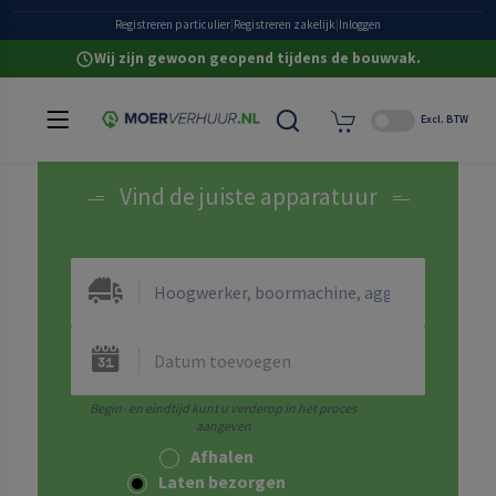
Grote eigen voorraad
Registreren particulier
|
Registreren zakelijk
|
Inloggen
Wij zijn gewoon geopend tijdens de bouwvak.
Excl. BTW
Vind de juiste apparatuur
Afhalen
Laten bezorgen