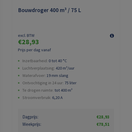
Bouwdroger 400 m³ / 75 L
excl. BTW
€28,93
Prijs per dag vanaf
Inzetbaarheid:
0 tot 40 °C
Luchtverplaatsing:
420
m³/uur
Waterafvoer:
19 mm slang
Ontvochtiging in 24 uur:
75 liter
Te drogen ruimte:
tot 400 m³
Stroomverbruik:
6,20
A
Dagprijs:
€28,93
Weekprijs:
€78,51