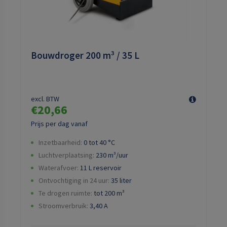
Bouwdroger 200 m³ / 35 L
excl. BTW
€20,66
Prijs per dag vanaf
Inzetbaarheid:
0 tot 40 °C
Luchtverplaatsing:
230
m³/uur
Waterafvoer:
11 L reservoir
Ontvochtiging in 24 uur:
35 liter
Te drogen ruimte:
tot 200 m³
Stroomverbruik:
3,40
A