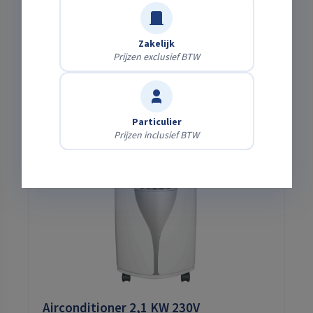
Weekprijs:
€30,00
HUREN
Zakelijk
Prijzen exclusief BTW
Particulier
Prijzen inclusief BTW
Airconditioner 2,1 KW 230V