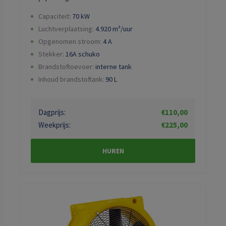
Capaciteit:
70 kW
Luchtverplaatsing:
4.920
m³/uur
Opgenomen stroom:
4
A
Stekker:
16A schuko
Brandstoftoevoer:
interne tank
Inhoud brandstoftank:
90
L
Dagprijs:
€110,00
Weekprijs:
€225,00
HUREN