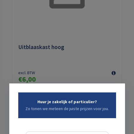
Uitblaaskast hoog
excl. BTW
€6,00
Prijs per dag vanaf
Huur je zakelijk of particulier?
Zo tonen we meteen de juiste prijzen voor jou.
Dagprijs:
€6,00