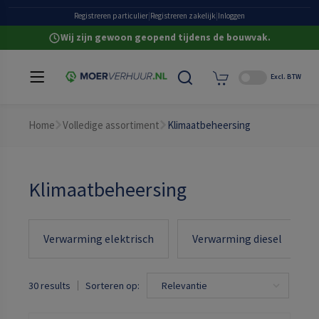
Heldere all-in prijzen
Registreren particulier
|
Registreren zakelijk
|
Inloggen
Wij zijn gewoon geopend tijdens de bouwvak.
Excl. BTW
Home
Volledige assortiment
Klimaatbeheersing
Klimaatbeheersing
Verwarming elektrisch
Verwarming diesel
30 results
Sorteren op: