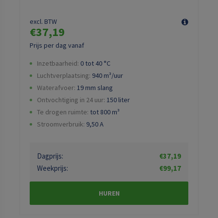
excl. BTW
€37,19
Prijs per dag vanaf
Inzetbaarheid:
0 tot 40 °C
Luchtverplaatsing:
940
m³/uur
Waterafvoer:
19 mm slang
Ontvochtiging in 24 uur:
150 liter
Te drogen ruimte:
tot 800 m³
Stroomverbruik:
9,50
A
Dagprijs:
€37,19
Weekprijs:
€99,17
HUREN