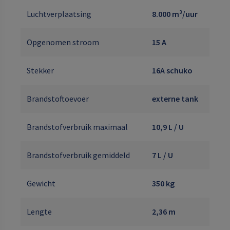
Luchtverplaatsing
8.000 m³/uur
Opgenomen stroom
15 A
Stekker
16A schuko
Brandstoftoevoer
externe tank
Brandstofverbruik maximaal
10,9 L / U
Brandstofverbruik gemiddeld
7 L / U
Gewicht
350 kg
Lengte
2,36 m