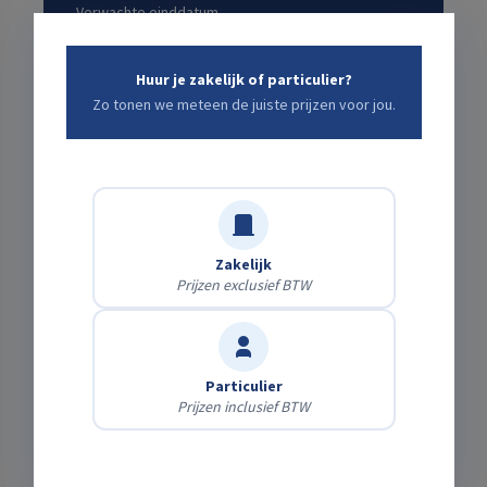
Verwachte einddatum
Huur je zakelijk of particulier?
Zo tonen we meteen de juiste prijzen voor jou.
Bezorging of zelf ophalen?
Zelf afhalen
Gratis
Haal het af op onze locatie.
Zakelijk
Prijzen exclusief BTW
Laten bezorgen
Bereken direct
Wij brengen & halen het — kies je adres en zie
meteen de kosten.
Particulier
Prijzen inclusief BTW
Accessoires