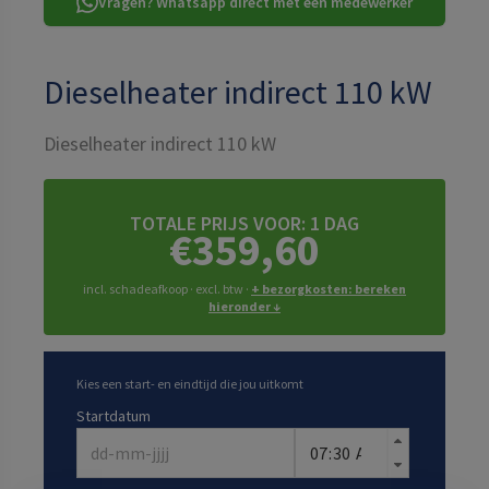
Vragen? Whatsapp direct met een medewerker
Dieselheater indirect 110 kW
Dieselheater indirect 110 kW
TOTALE PRIJS VOOR:
1 DAG
€359,60
incl. schadeafkoop · excl. btw ·
+ bezorgkosten: bereken
hieronder ↓
Kies een start- en eindtijd die jou uitkomt
Startdatum