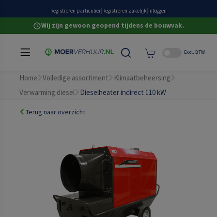
Grote eigen voorraad
Registreren particulier
|
Registreren zakelijk
|
Inloggen
Wij zijn gewoon geopend tijdens de bouwvak.
Excl. BTW
Home
Volledige assortiment
Klimaatbeheersing
Verwarming diesel
Dieselheater indirect 110 kW
Terug naar overzicht