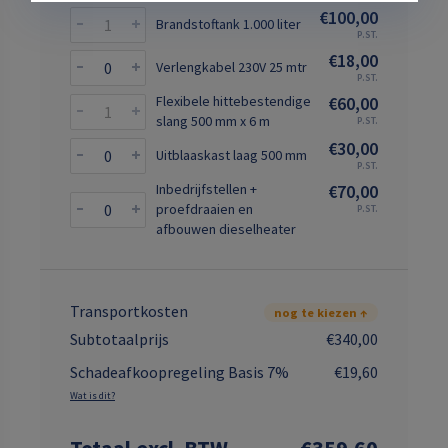
€100,00
Brandstoftank 1.000 liter
P.ST.
€18,00
Verlengkabel 230V 25 mtr
P.ST.
Flexibele hittebestendige
€60,00
slang 500 mm x 6 m
P.ST.
€30,00
Uitblaaskast laag 500 mm
P.ST.
Inbedrijfstellen +
€70,00
proefdraaien en
P.ST.
afbouwen dieselheater
Transportkosten
nog te kiezen ↑
Subtotaalprijs
€340,00
Schadeafkoopregeling Basis 7%
€19,60
Wat is dit?
Totaal
excl. BTW
€359,60