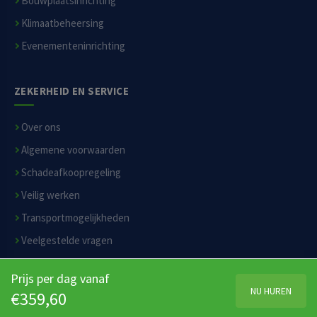
Bouwplaatsinrichting
Klimaatbeheersing
Evenementeninrichting
ZEKERHEID EN SERVICE
Over ons
Algemene voorwaarden
Schadeafkoopregeling
Veilig werken
Transportmogelijkheden
Veelgestelde vragen
Privacyverklaring
Prijs per dag vanaf
Disclaimer
NU HUREN
€359,60