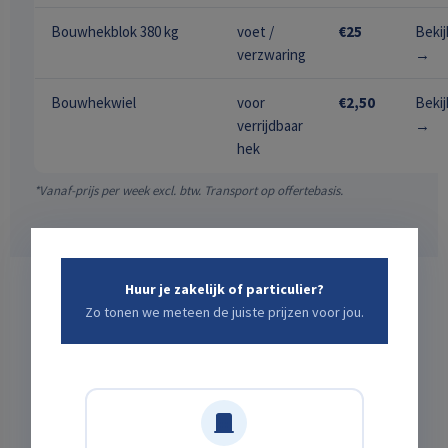
Bouwhekblok 380 kg
voet /
€25
Bekij
verzwaring
→
Bouwhekwiel
voor
€2,50
Bekij
verrijdbaar
→
hek
*Vanaf-prijs per week excl. btw. Transport op offertebasis.
Huur je zakelijk of particulier?
Zo tonen we meteen de juiste prijzen voor jou.
Welke afzetting past bij
jouw bouwplaats?