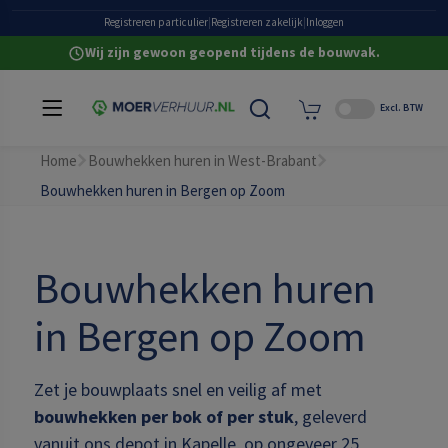
Heldere all-in prijzen
Registreren particulier
|
Registreren zakelijk
|
Inloggen
Wij zijn gewoon geopend tijdens de bouwvak.
Excl. BTW
Home
Bouwhekken huren in West-Brabant
Bouwhekken huren in Bergen op Zoom
Bouwhekken huren
in Bergen op Zoom
Zet je bouwplaats snel en veilig af met
bouwhekken per bok of per stuk
, geleverd
vanuit ons depot in Kapelle, op ongeveer 25