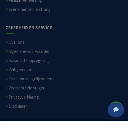
Klimaatbeheersing
Evenementeninrichting
ZEKERHEID EN SERVICE
Over ons
Algemene voorwaarden
Schadeafkoopregeling
Veilig werken
Transportmogelijkheden
Veelgestelde vragen
Privacyverklaring
Disclaimer
© 2026 Moerverhuur.nl B.V. — Alle rechten voorbehouden