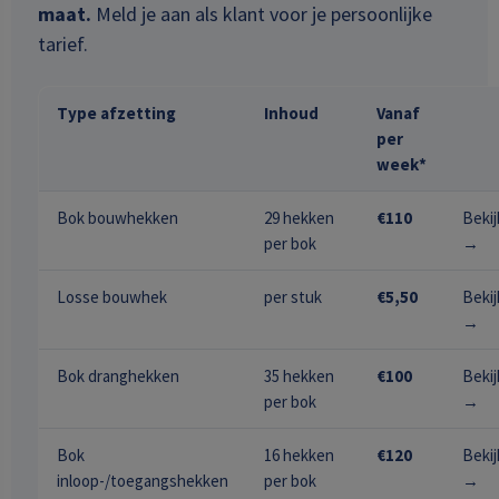
maat.
Meld je aan als klant voor je persoonlijke
tarief.
Type afzetting
Inhoud
Vanaf
per
week*
Bok bouwhekken
29 hekken
€110
Bekij
per bok
→
Losse bouwhek
per stuk
€5,50
Bekij
→
Bok dranghekken
35 hekken
€100
Bekij
per bok
→
Bok
16 hekken
€120
Bekij
inloop-/toegangshekken
per bok
→