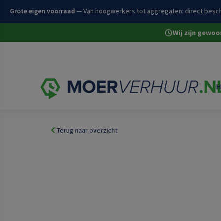
Grote eigen voorraad
— Van hoogwerkers tot aggregaten: direct besch
Wij zijn gewo
H
Home
Volledige assortiment
Werken op hoogte
Hoo
Terug naar overzicht