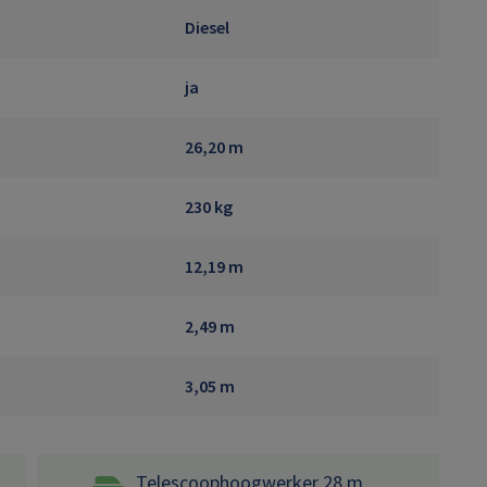
Diesel
ja
26,20 m
230 kg
12,19 m
2,49 m
3,05 m
Telescoophoogwerker 28 m