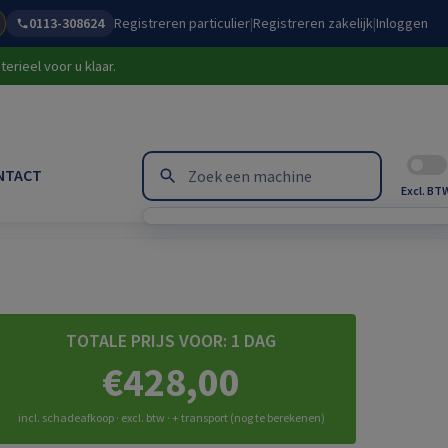
0113-308624
Registreren particulier
|
Registreren zakelijk
|
Inloggen
erieel voor u klaar.
NTACT
Excl. BT
TOTALE PRIJS VOOR:
1 DAG
€428,00
incl. schadeafkoop · excl. btw · + transport (nog te berekenen)