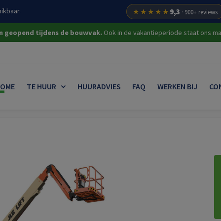
ikbaar.
★★★★★
9,3
· 900+ reviews
on geopend tijdens de bouwvak.
Ook in de vakantieperiode staat ons mat
OME
TE HUUR
HUURADVIES
FAQ
WERKEN BIJ
CO
gwerkers
Telescoophoogwerkers
Telescoophoogwerker 28 m