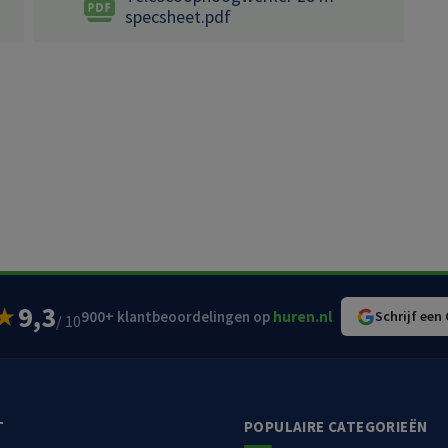
specsheet.pdf
9,3
★
900+ klantbeoordelingen op
huren.nl
Schrijf een
/ 10
T
POPULAIRE CATEGORIEËN