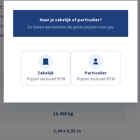
it voor meerdere personen en gereedschap, waardoor
n. De continue rotatie van de bovenwagen zorgt voor
Huur je zakelijk of particulier?
plaatsen. Voor grote constructies, gevelwerk of
Zo tonen we meteen de juiste prijzen voor jou.
de perfecte keuze.
Zakelijk
Particulier
Prijzen exclusief BTW
Prijzen inclusief BTW
28,20 m
22,90 m
16.490 kg
2,44 x 0,91 m