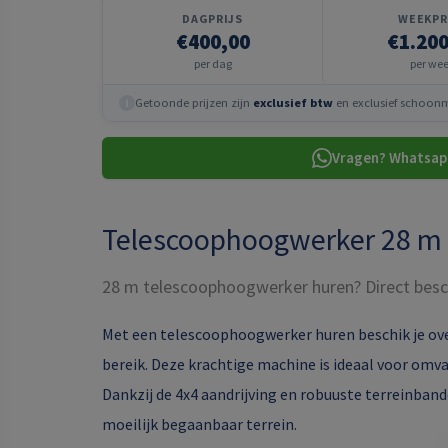
DAGPRIJS
WEEKPR
€400,00
€1.200
per dag
per we
Getoonde prijzen zijn
exclusief btw
en exclusief schoonma
i
Vragen? Whatsap
Telescoophoogwerker 28 m
28 m telescoophoogwerker huren? Direct besc
Met een telescoophoogwerker huren beschik je ov
bereik. Deze krachtige machine is ideaal voor omva
Dankzij de 4x4 aandrijving en robuuste terreinband
moeilijk begaanbaar terrein.