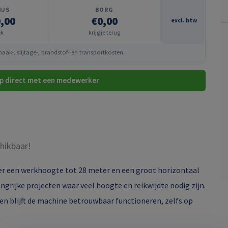
IJS
BORG
,00
€0,00
excl. btw
ek
krijg je terug
ak-, slijtage-, brandstof- en transportkosten.
p direct met een medewerker
hikbaar!
er een werkhoogte tot 28 meter en een groot horizontaal
ngrijke projecten waar veel hoogte en reikwijdte nodig zijn.
en blijft de machine betrouwbaar functioneren, zelfs op