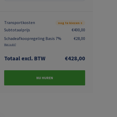
Transportkosten
nog te kiezen ↑
Subtotaalprijs
€400,00
Schadeafkoopregeling Basis 7%
€28,00
Wat is dit?
Totaal
excl. BTW
€428,00
NU HUREN