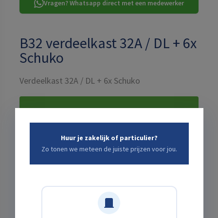
Vragen? Whatsapp direct met een medewerker
B32 verdeelkast 32A / DL + 6x
Schuko
Verdeelkast 32A / DL + 6x Schuko
TOTALE PRIJS VOOR:
1 DAG
€17,12
Huur je zakelijk of particulier?
incl. schadeafkoop · excl. btw ·
+ bezorgkosten: bereken
Zo tonen we meteen de juiste prijzen voor jou.
hieronder ↓
Kies een start- en eindtijd die jou uitkomt
Startdatum