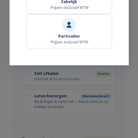
Zakelijk
Prijzen exclusief BTW
Verwachte einddatum
Particulier
Prijzen inclusief BTW
Bezorging of zelf ophalen?
Zelf afhalen
Gratis
Haal het af op onze locatie.
Laten bezorgen
Bereken direct
Wij brengen & halen het — kies je adres en zie
meteen de kosten.