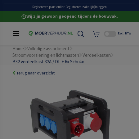
Grote eigen voorraad
Registreren particulier
|
Registreren zakelijk
|
Inloggen
Wij zijn gewoon geopend tijdens de bouwvak.
Excl. BTW
Home
Volledige assortiment
Stroomvoorziening en lichtmasten
Verdeelkasten
B32 verdeelkast 32A / DL + 6x Schuko
Terug naar overzicht