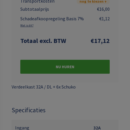
Transportkosten
nog te kiezen ↑
Subtotaalprijs
€16,00
Schadeafkoopregeling Basis 7%
€1,12
Wat is dit?
Totaal
excl. BTW
€17,12
NU HUREN
Verdeelkast 32A / DL + 6x Schuko
Specificaties
Ingang
32A