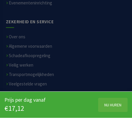
Evenementeninrichting
ZEKERHEID EN SERVICE
Over ons
Algemene voorwaarden
Schadeafkoopregeling
Veilig werken
Transportmogelijkheden
Veelgestelde vragen
Privacyverklaring
Prijs per dag vanaf
Disclaimer
NU HUREN
€17,12
© 2026 Moerverhuur.nl B.V. — Alle rechten voorbehouden
KvK 84168587
BTW NL863119426B01