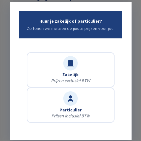
Zelf afhalen
Gratis
Haal het af op onze locatie.
Huur je zakelijk of particulier?
Zo tonen we meteen de juiste prijzen voor jou.
Laten bezorgen
Bereken direct
Wij brengen & halen het — kies je adres en zie
meteen de kosten.
Zakelijk
Transportkosten
nog te kiezen ↑
Prijzen exclusief BTW
Subtotaalprijs
€0,00
Schadeafkoopregeling Basis 7%
€0,00
Wat is dit?
Particulier
Prijzen inclusief BTW
Totaal
excl. BTW
€0,00