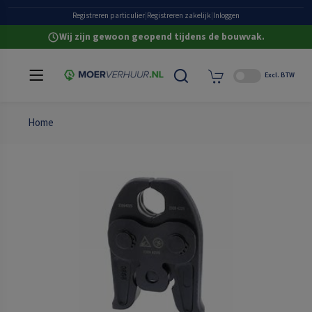
Heldere all-in prijzen
Registreren particulier
|
Registreren zakelijk
|
Inloggen
Wij zijn gewoon geopend tijdens de bouwvak.
Excl. BTW
Home