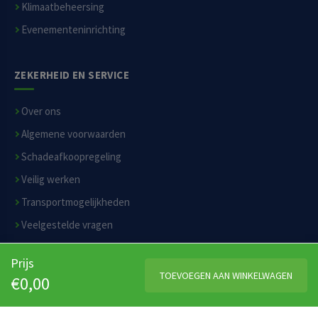
Klimaatbeheersing
Evenementeninrichting
ZEKERHEID EN SERVICE
Over ons
Algemene voorwaarden
Schadeafkoopregeling
Veilig werken
Transportmogelijkheden
Veelgestelde vragen
Privacyverklaring
Prijs
Disclaimer
TOEVOEGEN AAN WINKELWAGEN
€0,00