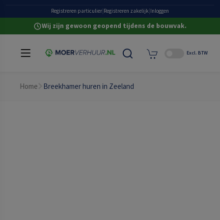
Heldere all-in prijzen
Registreren particulier
|
Registreren zakelijk
|
Inloggen
Wij zijn gewoon geopend tijdens de bouwvak.
Excl. BTW
Home
Breekhamer huren in Zeeland