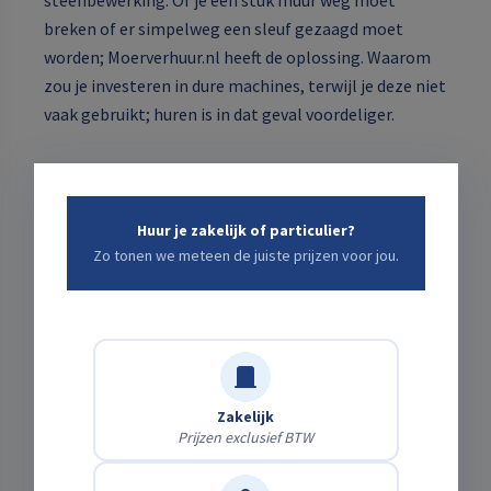
breken of er simpelweg een sleuf gezaagd moet
worden; Moerverhuur.nl heeft de oplossing. Waarom
zou je investeren in dure machines, terwijl je deze niet
vaak gebruikt; huren is in dat geval voordeliger.
Welke breekhamer past bij mijn
project?
Huur je zakelijk of particulier?
Zo tonen we meteen de juiste prijzen voor jou.
Door het brede assortiment kunnen wij voor elke klus
een breekhamer aanbieden. Van een breekhamer voor
het verwijderen van je tegels tot het slopen van een
dikke betonnen vloer. Voor elke klus hebben wij de
juiste breekhamer. Alle breekhamers zijn van het
Zakelijk
merk Hilti, aan de kwaliteit kan het dus niet liggen.
Prijzen exclusief BTW
Verder zijn bij de meeste machines
gebruikshandleidingen toegevoegd, evenals een