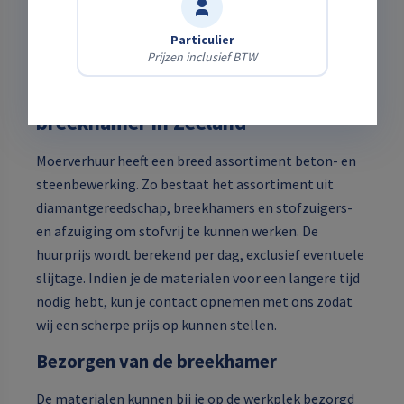
instructievideo over het gebruik van de hamer. Deze
gegevens zijn altijd te raadplegen bij het product op
Particulier
Prijzen inclusief BTW
onze website.
Huur bij ons voordelig je
breekhamer in Zeeland
Moerverhuur heeft een breed assortiment beton- en
steenbewerking. Zo bestaat het assortiment uit
diamantgereedschap, breekhamers en stofzuigers-
en afzuiging om stofvrij te kunnen werken. De
huurprijs wordt berekend per dag, exclusief eventuele
slijtage. Indien je de materialen voor een langere tijd
nodig hebt, kun je contact opnemen met ons zodat
wij een scherpe prijs op kunnen stellen.
Bezorgen van de breekhamer
De materialen kunnen bij je op de werkplek bezorgd