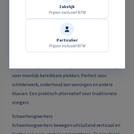
Zakelijk
materieel of juist voor krachtige machines met grote
Prijzen exclusief BTW
reikwijdte, wij hebben altijd een passende oplossing.
Aanhangerhoogwerkers
Deze lichtgewicht hoogwerkers zijn eenvoudig te
Particulier
Prijzen inclusief BTW
bedienen en snel te verplaatsen. Dankzij de
inschuifbare constructie passen ze door doorgangen
van slechts 1,10 meter breed, waardoor ze ideaal zijn
voor moeilijk bereikbare plekken. Perfect voor
schilderwerk, onderhoud aan woningen en andere
klussen. Een praktisch alternatief voor traditionele
steigers.
Schaarhoogwerkers
Schaarhoogwerkers bewegen uitsluitend verticaal en
bieden een ruim, stabiel werkplatform. Ze zijn ideaal