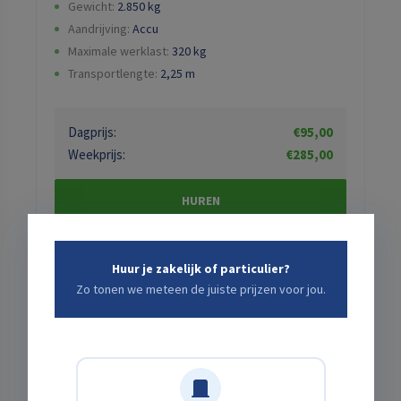
Gewicht:
2.850
kg
Aandrijving:
Accu
Maximale werklast:
320
kg
Transportlengte:
2,25
m
Dagprijs:
€95,00
Weekprijs:
€285,00
HUREN
Huur je zakelijk of particulier?
Zo tonen we meteen de juiste prijzen voor jou.
Bij Moerverhuur.nl vind je een uitgebreid aanbod
hoogwerkers voor uiteenlopende werkzaamheden op
hoogte. Of je nu kiest voor compact en lichtgewicht