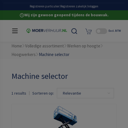
Heldere all-in prijzen
Registreren particulier
|
Registreren zakelijk
|
Inloggen
Wij zijn gewoon geopend tijdens de bouwvak.
Excl. BTW
Home
Volledige assortiment
Werken op hoogte
Hoogwerkers
Machine selector
Machine selector
1 results
Sorteren op: