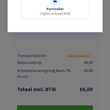
Zelf afhalen
Gratis
Haal het af op onze locatie.
Particulier
Prijzen inclusief BTW
Laten bezorgen
Bereken direct
Wij brengen & halen het — kies je adres en zie
meteen de kosten.
Transportkosten
nog te kiezen ↑
Subtotaalprijs
€6,00
Schadeafkoopregeling Basis 7%
€0,00
Wat is dit?
Totaal
excl. BTW
€6,00