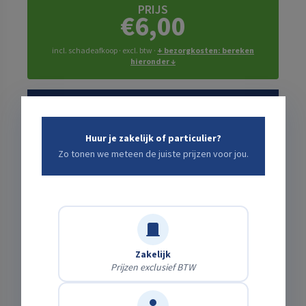
PRIJS
€6,00
incl. schadeafkoop · excl. btw ·
+ bezorgkosten: bereken
hieronder ↓
Kies een start- en eindtijd die jou uitkomt
Startdatum
Huur je zakelijk of particulier?
Zo tonen we meteen de juiste prijzen voor jou.
Verwachte einddatum
Zakelijk
Prijzen exclusief BTW
Bezorging of zelf ophalen?