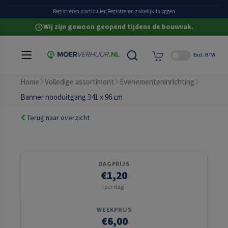
Grote eigen voorraad
Registreren particulier
|
Registreren zakelijk
|
Inloggen
Wij zijn gewoon geopend tijdens de bouwvak.
Excl. BTW
Home
Volledige assortiment
Evenementeninrichting
Banner nooduitgang 341 x 96 cm
Terug naar overzicht
DAGPRIJS
€1,20
per dag
WEEKPRIJS
€6,00