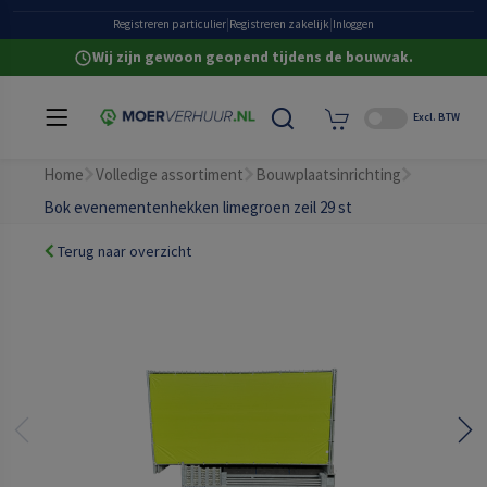
Heldere all-in prijzen
Grote eigen voorraad
Registreren particulier
|
Registreren zakelijk
|
Inloggen
Wij zijn gewoon geopend tijdens de bouwvak.
Excl. BTW
Home
Volledige assortiment
Bouwplaatsinrichting
Bok evenementenhekken limegroen zeil 29 st
Terug naar overzicht