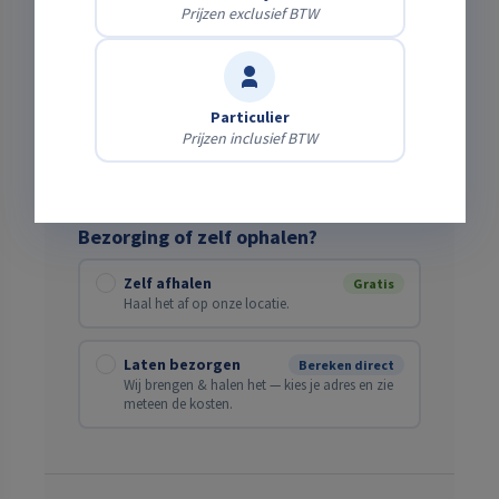
Prijzen exclusief BTW
Verwachte einddatum
Particulier
Prijzen inclusief BTW
Bezorging of zelf ophalen?
Zelf afhalen
Gratis
Haal het af op onze locatie.
Laten bezorgen
Bereken direct
Wij brengen & halen het — kies je adres en zie
meteen de kosten.