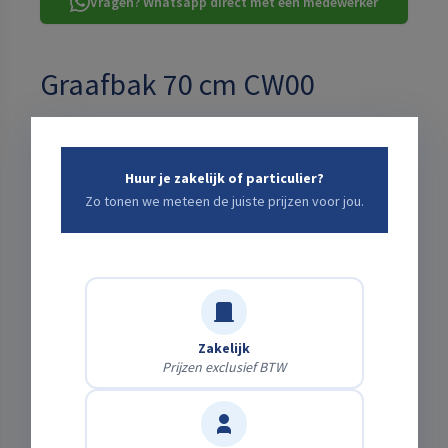
Vragen? Whatsapp direct met een medewerker
Graafbak 70 cm CW00
Graafbak 70 cm CW00
Huur je zakelijk of particulier?
Zo tonen we meteen de juiste prijzen voor jou.
TOTALE PRIJS VOOR:
2 DAGEN
€8,26
incl. schadeafkoop · excl. btw ·
+ bezorgkosten: bereken
hieronder ↓
Zakelijk
Kies een start- en eindtijd die jou uitkomt
Prijzen exclusief BTW
Startdatum