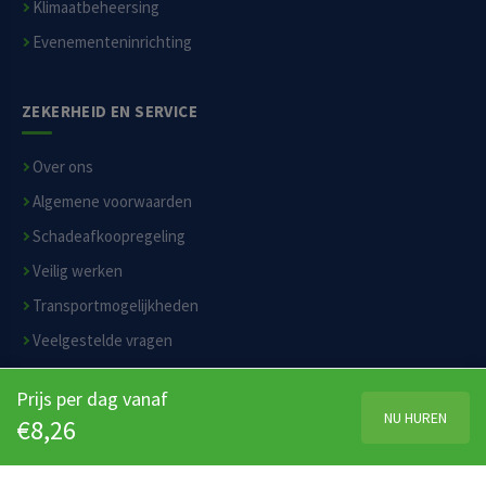
Klimaatbeheersing
Evenementeninrichting
ZEKERHEID EN SERVICE
Over ons
Algemene voorwaarden
Schadeafkoopregeling
Veilig werken
Transportmogelijkheden
Veelgestelde vragen
Privacyverklaring
Prijs per dag vanaf
Disclaimer
NU HUREN
€8,26