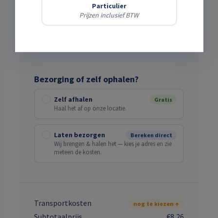
Verwachte einddatum
Particulier
Prijzen inclusief BTW
Bezorging of zelf ophalen?
Zelf afhalen
Gratis
Haal het af op onze locatie.
Laten bezorgen
Bereken direct
Wij brengen & halen het — kies je adres en zie
meteen de kosten.
Transportkosten
nog te kiezen ↑
Subtotaalprijs
€8,26