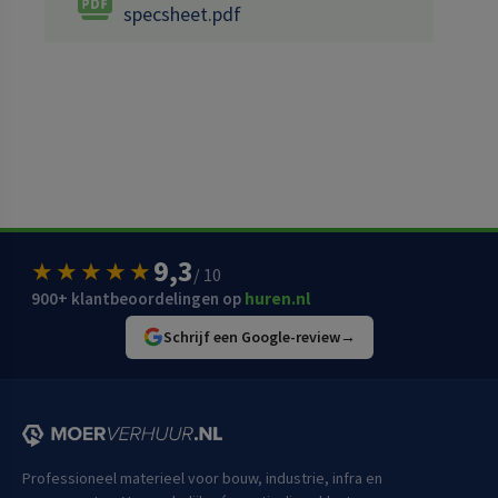
specsheet.pdf
9,3
★★★★★
/ 10
900+ klantbeoordelingen op
huren.nl
Schrijf een Google-review
→
Professioneel materieel voor bouw, industrie, infra en