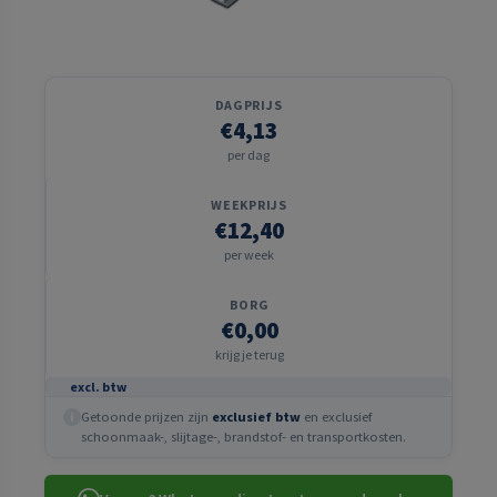
DAGPRIJS
€4,13
per dag
WEEKPRIJS
€12,40
per week
BORG
€0,00
krijg je terug
excl. btw
Getoonde prijzen zijn
exclusief btw
en exclusief
i
schoonmaak-, slijtage-, brandstof- en transportkosten.