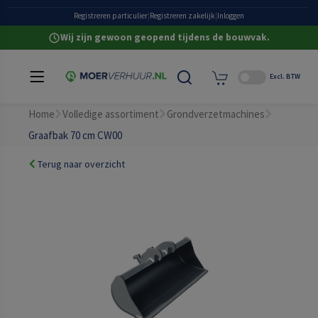
Heldere all-in prijzen
Registreren particulier
|
Registreren zakelijk
|
Inloggen
Wij zijn gewoon geopend tijdens de bouwvak.
Excl. BTW
Home
Volledige assortiment
Grondverzetmachines
Graafbak 70 cm CW00
Terug naar overzicht