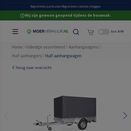
Grote eigen voorraad
Registreren particulier
|
Registreren zakelijk
|
Inloggen
Wij zijn gewoon geopend tijdens de bouwvak.
Excl. BTW
Home
Volledige assortiment
Aanhangwagens
Huif aanhangers
Huif aanhangwagen
Terug naar overzicht