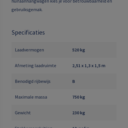
huifaanhangwagen kies je voor betrouwbaarheid en
gebruiksgemak.
Specificaties
Laadvermogen
520 kg
Afmeting laadruimte
2,51 x 1,3 x 1,5 m
Benodigd rijbewijs
B
Maximale massa
750 kg
Gewicht
230 kg