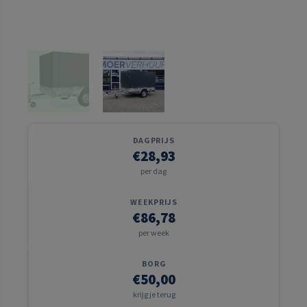
DAGPRIJS
€28,93
per dag
WEEKPRIJS
€86,78
per week
BORG
€50,00
krijg je terug