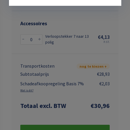
Accessoires
Verloopstekker 7 naar 13
€4,13
polig
P.ST.
Transportkosten
nog te kiezen ↑
Subtotaalprijs
€28,93
Schadeafkoopregeling Basis 7%
€2,03
Wat is dit?
Totaal
excl. BTW
€30,96