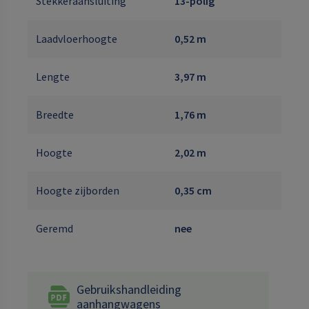
Stekkeraansluiting
13-polig
Laadvloerhoogte
0,52 m
Lengte
3,97 m
Breedte
1,76 m
Hoogte
2,02 m
Hoogte zijborden
0,35 cm
Geremd
nee
Gebruikshandleiding
aanhangwagens