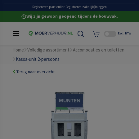
Grote eigen voorraad
Registreren particulier
|
Registreren zakelijk
|
Inloggen
Wij zijn gewoon geopend tijdens de bouwvak.
Excl. BTW
Home
Volledige assortiment
Accomodaties en toiletten
Kassa-unit 2-persoons
Terug naar overzicht