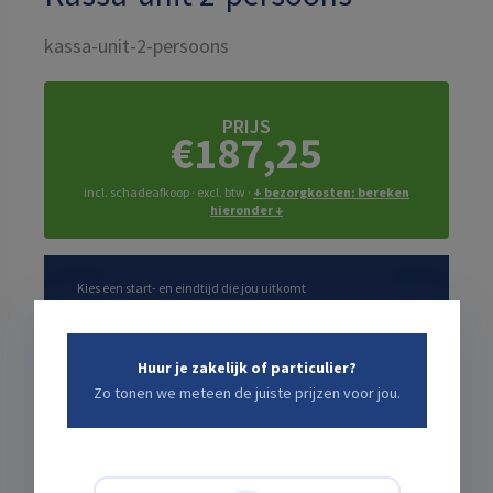
kassa-unit-2-persoons
PRIJS
€187,25
incl. schadeafkoop · excl. btw ·
+ bezorgkosten: bereken
hieronder ↓
Kies een start- en eindtijd die jou uitkomt
Startdatum
Huur je zakelijk of particulier?
Zo tonen we meteen de juiste prijzen voor jou.
Verwachte einddatum