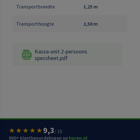
Transportbreedte
1,25 m
Transporthoogte
2,50 m
Kassa-unit 2-persoons
specsheet.pdf
9,3
★★★★★
/ 10
900+ klantbeoordelingen op
huren.nl