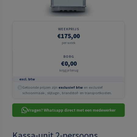
WEEKPRIJS
€175,00
per week
BORG
€0,00
krijg je terug
excl. btw
Getoonde prijzen zijn
exclusief btw
en exclusief
i
schoonmaak-, slijtage-, brandstof- en transportkosten.
Vragen? Whatsapp direct met een medewerker
Kassa-unit 2-persoons