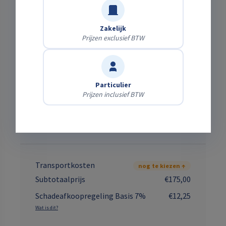
Zakelijk
Bezorging of zelf ophalen?
Prijzen exclusief BTW
Zelf afhalen
Gratis
Haal het af op onze locatie.
Particulier
Prijzen inclusief BTW
Laten bezorgen
Bereken direct
Wij brengen & halen het — kies je adres en zie
meteen de kosten.
Transportkosten
nog te kiezen ↑
Subtotaalprijs
€175,00
Schadeafkoopregeling Basis 7%
€12,25
Wat is dit?