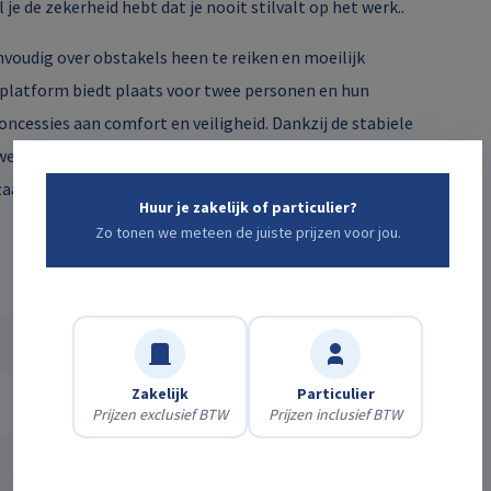
je de zekerheid hebt dat je nooit stilvalt op het werk..
oudig over obstakels heen te reiken en moeilijk
kplatform biedt plaats voor twee personen en hun
oncessies aan comfort en veiligheid. Dankzij de stabiele
erker direct inzetbaar en de ideale keuze voor
zaamheid belangrijk zijn.
Huur je zakelijk of particulier?
Zo tonen we meteen de juiste prijzen voor jou.
17 m
Zakelijk
Particulier
9,40 m
Prijzen exclusief BTW
Prijzen inclusief BTW
4.950 kg