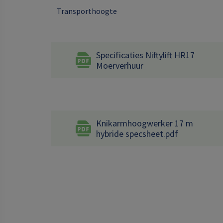
Transporthoogte
Specificaties Niftylift HR17
Moerverhuur
Knikarmhoogwerker 17 m
hybride specsheet.pdf