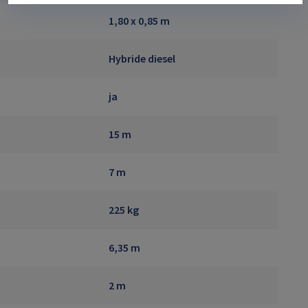
1,80 x 0,85 m
Hybride diesel
ja
15 m
7 m
225 kg
6,35 m
2 m