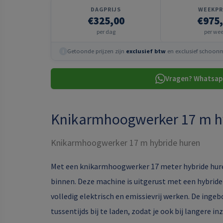
DAGPRIJS
WEEKPR
€325,00
€975
per dag
per we
Getoonde prijzen zijn
exclusief btw
en exclusief schoonma
i
Vragen? Whatsap
Knikarmhoogwerker 17 m h
Knikarmhoogwerker 17 m hybride huren
Met een knikarmhoogwerker 17 meter hybride huren 
binnen. Deze machine is uitgerust met een hybride 
volledig elektrisch en emissievrij werken. De inge
tussentijds bij te laden, zodat je ook bij langere i