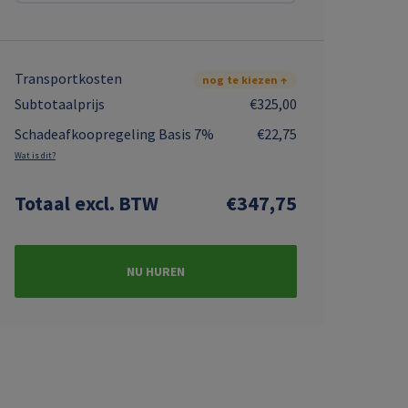
Transportkosten
nog te kiezen ↑
Subtotaalprijs
€325,00
Schadeafkoopregeling Basis 7%
€22,75
Wat is dit?
Totaal
excl. BTW
€347,75
NU HUREN