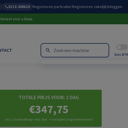
0113-308624
Registreren particulier
|
Registreren zakelijk
|
Inloggen
erieel voor u klaar.
NTACT
Excl. BT
TOTALE PRIJS VOOR:
1 DAG
€347,75
incl. schadeafkoop · excl. btw · + transport (nog te berekenen)