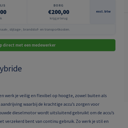
IJS
BORG
,00
€200,00
excl. btw
ek
krijg je terug
ak-, slijtage-, brandstof- en transportkosten.
p direct met een medewerker
ybride
werk je veilig en flexibel op hoogte, zowel buiten als
aandrijving waarbij de krachtige accu’s zorgen voor
bouwde dieselmotor wordt uitsluitend gebruikt om de accu’s
nzet verzekerd bent van continu gebruik. Zo werk je stil en