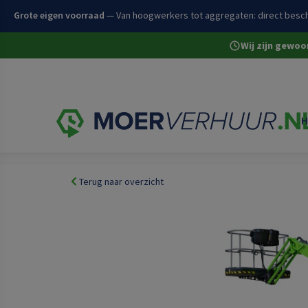
Grote eigen voorraad
— Van hoogwerkers tot aggregaten: direct besch
Heldere all-in prijzen
— Duidelijke tarieven, geen kleine lettertjes.
Wij zijn gewo
H
Home
Volledige assortiment
Werken op hoogte
Hoo
Terug naar overzicht