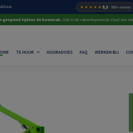
ikbaar.
★★★★★
9,3
· 900+ reviews
on geopend tijdens de bouwvak.
Ook in de vakantieperiode staat ons mat
OME
TE HUUR
HUURADVIES
FAQ
WERKEN BIJ
CO
gwerkers
Knikarmhoogwerkers
Knikarmhoogwerker 17 m hybride