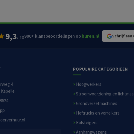
9,3
★
900+ klantbeoordelingen op
huren.nl
Schrijf een
/ 10
T
POPULAIRE CATEGORIEËN
erweg 4
Hoogwerkers
 Kapelle
Stroomvoorziening en lichtma
8624
Grondverzetmachines
pp
Heftrucks en verreikers
oerverhuur.nl
Rolsteigers
Aanhangwagens