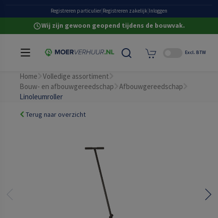
Grote eigen voorraad
Registreren particulier
|
Registreren zakelijk
|
Inloggen
Wij zijn gewoon geopend tijdens de bouwvak.
Excl. BTW
Home
Volledige assortiment
Bouw- en afbouwgereedschap
Afbouwgereedschap
Linoleumroller
Terug naar overzicht