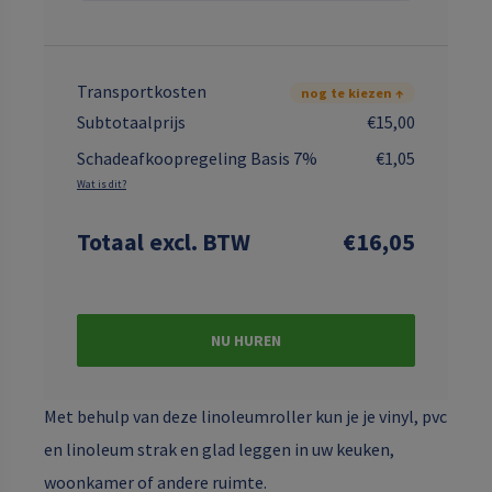
Transportkosten
nog te kiezen ↑
Subtotaalprijs
€15,00
Schadeafkoopregeling Basis 7%
€1,05
Wat is dit?
Totaal
excl. BTW
€16,05
NU HUREN
Met behulp van deze linoleumroller kun je je vinyl, pvc
en linoleum strak en glad leggen in uw keuken,
woonkamer of andere ruimte.