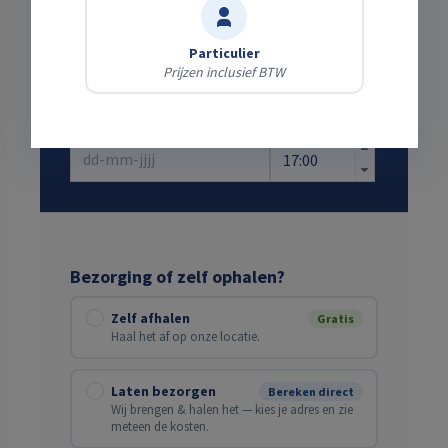
Kies een start- en eindtijd die jou uitkomt
Startdatum
Particulier
Prijzen inclusief BTW
Verwachte einddatum
Bezorging of zelf ophalen?
Zelf afhalen
Gratis
Haal het af op onze locatie.
Laten bezorgen
Bereken direct
Wij brengen & halen het — kies je adres en zie
meteen de kosten.