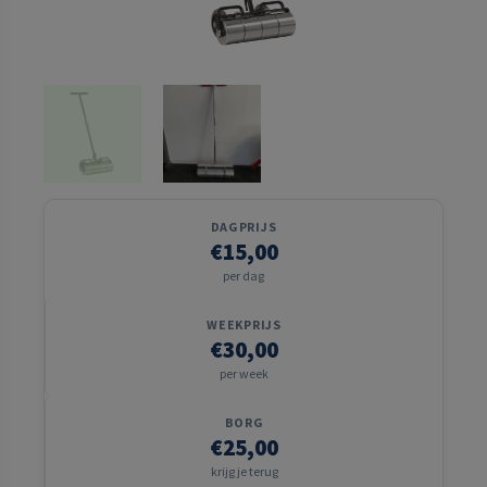
DAGPRIJS
€15,00
per dag
WEEKPRIJS
€30,00
per week
BORG
€25,00
krijg je terug