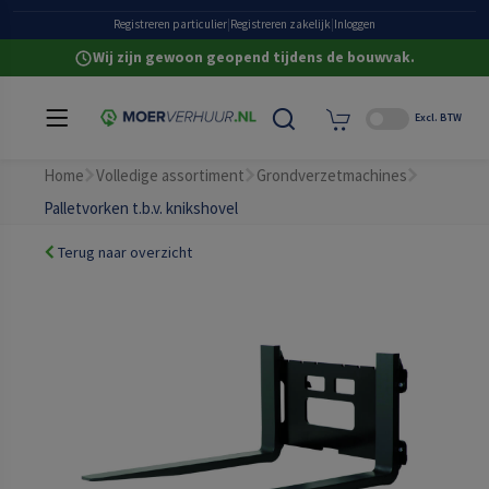
Grote eigen voorraad
Registreren particulier
|
Registreren zakelijk
|
Inloggen
Wij zijn gewoon geopend tijdens de bouwvak.
Excl. BTW
Home
Volledige assortiment
Grondverzetmachines
Palletvorken t.b.v. knikshovel
Terug naar overzicht