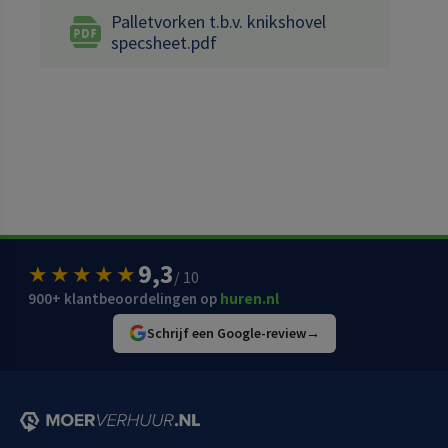
Palletvorken t.b.v. knikshovel
specsheet.pdf
9,3
★★★★★
/ 10
900+ klantbeoordelingen op
huren.nl
Schrijf een Google-review
→