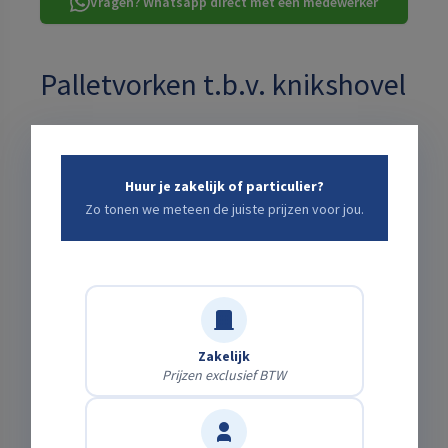
Vragen? Whatsapp direct met een medewerker
Palletvorken t.b.v. knikshovel
Palletvorken
Huur je zakelijk of particulier?
TOTALE PRIJS VOOR:
5 DAGEN
Zo tonen we meteen de juiste prijzen voor jou.
€35,37
incl. schadeafkoop · excl. btw ·
+ bezorgkosten: bereken
hieronder ↓
Kies een start- en eindtijd die jou uitkomt
Zakelijk
Prijzen exclusief BTW
Startdatum