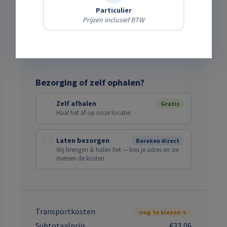
Verwachte einddatum
Particulier
Prijzen inclusief BTW
Bezorging of zelf ophalen?
Zelf afhalen
Gratis
Haal het af op onze locatie.
Laten bezorgen
Bereken direct
Wij brengen & halen het — kies je adres en zie
meteen de kosten.
Transportkosten
nog te kiezen ↑
Subtotaalprijs
€33,06