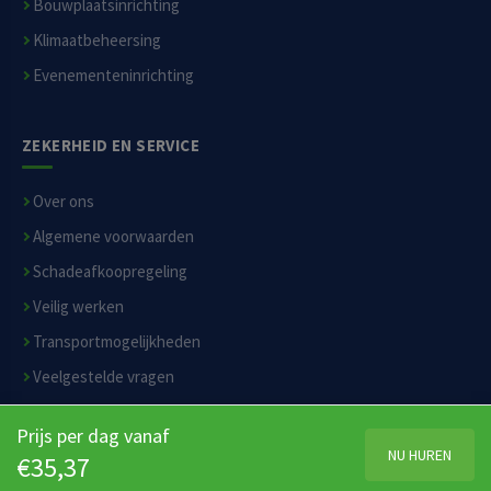
Bouwplaatsinrichting
Klimaatbeheersing
Evenementeninrichting
ZEKERHEID EN SERVICE
Over ons
Algemene voorwaarden
Schadeafkoopregeling
Veilig werken
Transportmogelijkheden
Veelgestelde vragen
Privacyverklaring
Prijs per dag vanaf
Disclaimer
NU HUREN
€35,37