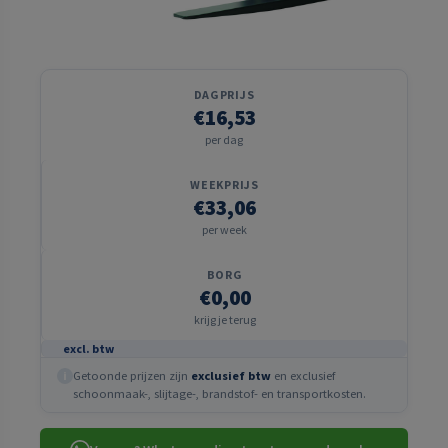
DAGPRIJS
€16,53
per dag
WEEKPRIJS
€33,06
per week
BORG
€0,00
krijg je terug
excl. btw
Getoonde prijzen zijn
exclusief btw
en exclusief
i
schoonmaak-, slijtage-, brandstof- en transportkosten.