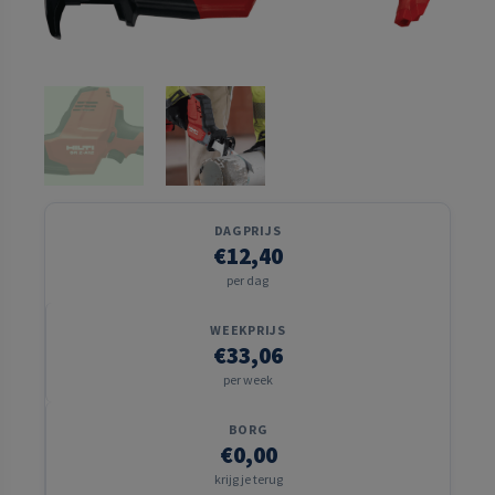
DAGPRIJS
€12,40
per dag
WEEKPRIJS
€33,06
per week
BORG
€0,00
krijg je terug