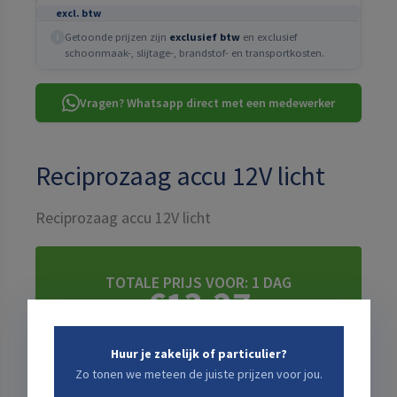
excl. btw
Getoonde prijzen zijn
exclusief btw
en exclusief
i
schoonmaak-, slijtage-, brandstof- en transportkosten.
Vragen? Whatsapp direct met een medewerker
Reciprozaag accu 12V licht
Reciprozaag accu 12V licht
TOTALE PRIJS VOOR:
1 DAG
€13,27
incl. schadeafkoop · excl. btw ·
+ bezorgkosten: bereken
hieronder ↓
Huur je zakelijk of particulier?
Zo tonen we meteen de juiste prijzen voor jou.