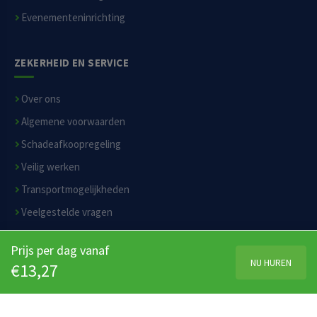
Evenementeninrichting
ZEKERHEID EN SERVICE
Over ons
Algemene voorwaarden
Schadeafkoopregeling
Veilig werken
Transportmogelijkheden
Veelgestelde vragen
Privacyverklaring
Prijs per dag vanaf
Disclaimer
NU HUREN
€13,27
© 2026 Moerverhuur.nl B.V. — Alle rechten voorbehouden