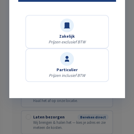
Kies een start- en eindtijd die jou uitkomt
Startdatum
Zakelijk
Verwachte einddatum
Prijzen exclusief BTW
Particulier
Prijzen inclusief BTW
Bezorging of zelf ophalen?
Zelf afhalen
Gratis
Haal het af op onze locatie.
Laten bezorgen
Bereken direct
Wij brengen & halen het — kies je adres en zie
meteen de kosten.