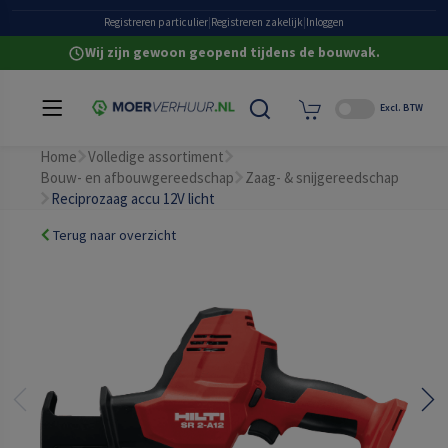
Grote eigen voorraad
Registreren particulier
|
Registreren zakelijk
|
Inloggen
Wij zijn gewoon geopend tijdens de bouwvak.
Excl. BTW
Home
Volledige assortiment
Bouw- en afbouwgereedschap
Zaag- & snijgereedschap
Reciprozaag accu 12V licht
Terug naar overzicht