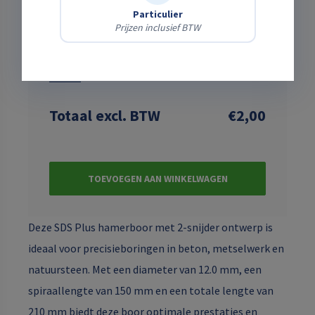
Particulier
Transportkosten
nog te kiezen ↑
Prijzen inclusief BTW
Subtotaalprijs
€2,00
Schadeafkoopregeling Basis 7%
€0,00
Wat is dit?
Totaal
excl. BTW
€2,00
TOEVOEGEN AAN WINKELWAGEN
Deze SDS Plus hamerboor met 2-snijder ontwerp is
ideaal voor precisieboringen in beton, metselwerk en
natuursteen. Met een diameter van 12.0 mm, een
spiraallengte van 150 mm en een totale lengte van
210 mm biedt deze boor optimale prestaties en