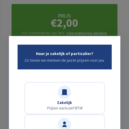
PRIJS
€2,00
incl. schadeafkoop · excl. btw ·
+ bezorgkosten: bereken
hieronder ↓
Huur je zakelijk of particulier?
Zo tonen we meteen de juiste prijzen voor jou.
Bezorging of zelf ophalen?
Zelf afhalen
Gratis
Haal het af op onze locatie.
Laten bezorgen
Bereken direct
Wij brengen & halen het — kies je adres en zie
Zakelijk
meteen de kosten.
Prijzen exclusief BTW