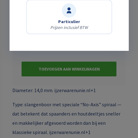
Subtotaalprijs
€4,04
Schadeafkoopregeling Basis 7%
€0,00
Particulier
Wat is dit?
Prijzen inclusief BTW
Totaal
excl. BTW
€4,04
TOEVOEGEN AAN WINKELWAGEN
Diameter: 14,0 mm. ijzerwarenunie.nl+1
Type: slangenboor met speciale “No-Axis” spiraal —
dat betekent dat spaanders en houtdeeltjes sneller
en makkelijker afgevoerd worden dan bij een
klassieke spiraal. ijzerwarenunie.nl+1