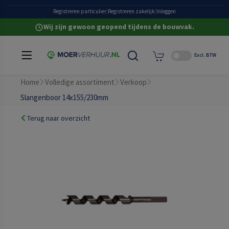
Grote eigen voorraad
Registreren particulier
|
Registreren zakelijk
|
Inloggen
Wij zijn gewoon geopend tijdens de bouwvak.
Excl. BTW
Home
Volledige assortiment
Verkoop
Slangenboor 14x155/230mm
Terug naar overzicht