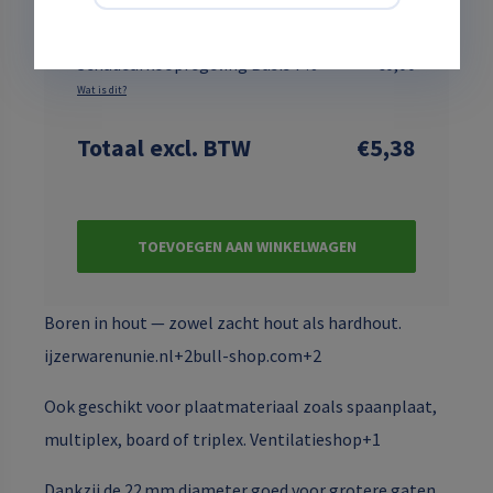
Subtotaalprijs
€5,38
Schadeafkoopregeling Basis 7%
€0,00
Wat is dit?
Totaal
excl. BTW
€5,38
TOEVOEGEN AAN WINKELWAGEN
Boren in hout — zowel zacht hout als hardhout.
ijzerwarenunie.nl+2bull-shop.com+2
Ook geschikt voor plaatmateriaal zoals spaanplaat,
multiplex, board of triplex. Ventilatieshop+1
Dankzij de 22 mm diameter goed voor grotere gaten