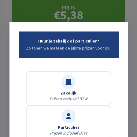
PRIJS
€5,38
incl. schadeafkoop · excl. btw ·
+ bezorgkosten: bereken
hieronder ↓
Huur je zakelijk of particulier?
Zo tonen we meteen de juiste prijzen voor jou.
Bezorging of zelf ophalen?
Zelf afhalen
Gratis
Haal het af op onze locatie.
Zakelijk
Laten bezorgen
Bereken direct
Prijzen exclusief BTW
Wij brengen & halen het — kies je adres en zie
meteen de kosten.
Particulier
Prijzen inclusief BTW
Transportkosten
nog te kiezen ↑