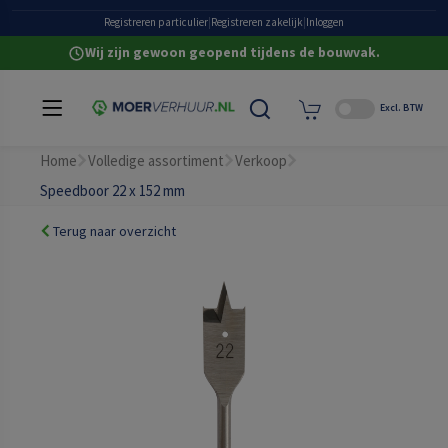
Grote eigen voorraad
Registreren particulier
|
Registreren zakelijk
|
Inloggen
Wij zijn gewoon geopend tijdens de bouwvak.
Excl. BTW
Home
Volledige assortiment
Verkoop
Speedboor 22 x 152 mm
Terug naar overzicht