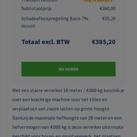
nog te kiezen ↑
Subtotaalprijs
€360,00
Schadeafkoopregeling Basis 7%
€25,20
Wat is dit?
Totaal
excl. BTW
€385,20
NU HUREN
Met een starre verreiker 18 meter / 4.000 kg beschik je
over een krachtige machine voor het tillen en
verplaatsen van zware lasten op grote hoogte.
Dankzij de maximale hefhoogte van 18 meter en een
hefvermogen van 4.000 kg is deze verreiker uitermate
geschikt voor bouw- en montagewerk, het plaatsen