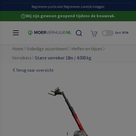
Grote eigen voorraad
Registreren particulier
|
Registreren zakelijk
|
Inloggen
Wij zijn gewoon geopend tijdens de bouwvak.
Excl. BTW
Home
Volledige assortiment
Heffen en hijsen
Verreikers
Starre verreiker 18m / 4.000 kg
Terug naar overzicht