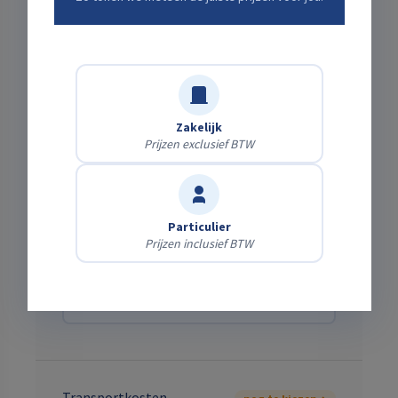
Verwachte einddatum
Zakelijk
Prijzen exclusief BTW
Bezorging of zelf ophalen?
Zelf afhalen
Gratis
Haal het af op onze locatie.
Particulier
Prijzen inclusief BTW
Laten bezorgen
Bereken direct
Wij brengen & halen het — kies je adres en zie
meteen de kosten.
Transportkosten