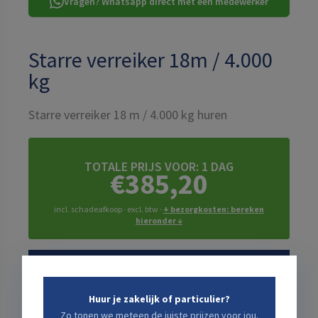
Vragen? Whatsapp direct met een medewerker
Starre verreiker 18m / 4.000
kg
Starre verreiker 18 m / 4.000 kg huren
TOTALE PRIJS VOOR:
1 DAG
€385,20
incl. schadeafkoop · excl. btw ·
+ bezorgkosten: bereken
hieronder ↓
Kies een start- en eindtijd die jou uitkomt
Startdatum
Huur je zakelijk of particulier?
Zo tonen we meteen de juiste prijzen voor jou.