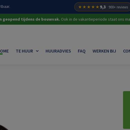
tbaar.
★★★★★
9,3
· 900+ reviews
on geopend tijdens de bouwvak.
Ook in de vakantieperiode staat ons mat
OME
TE HUUR
HUURADVIES
FAQ
WERKEN BIJ
CO
ouw
Straathamer