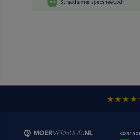
Straathamer specsheet.pdf
★★★★
CONTAC