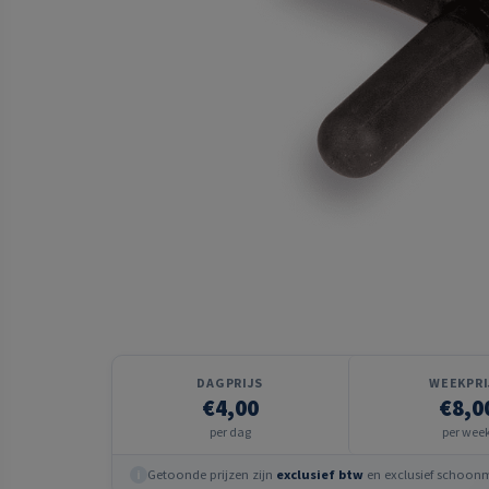
DAGPRIJS
WEEKPRI
€4,00
€8,0
per dag
per wee
Getoonde prijzen zijn
exclusief btw
en exclusief schoonma
i