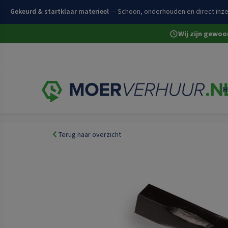
Gekeurd & startklaar materieel
— Schoon, onderhouden en direct inze
Wij zijn gewo
H
Home
Volledige assortiment
Bestrating en wegenb
Terug naar overzicht