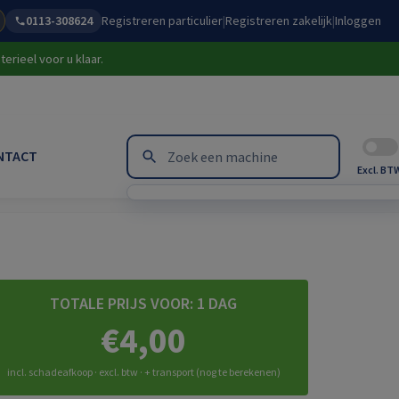
0113-308624
Registreren particulier
|
Registreren zakelijk
|
Inloggen
erieel voor u klaar.
NTACT
Excl. BT
TOTALE PRIJS VOOR:
1 DAG
€4,00
incl. schadeafkoop · excl. btw · + transport (nog te berekenen)