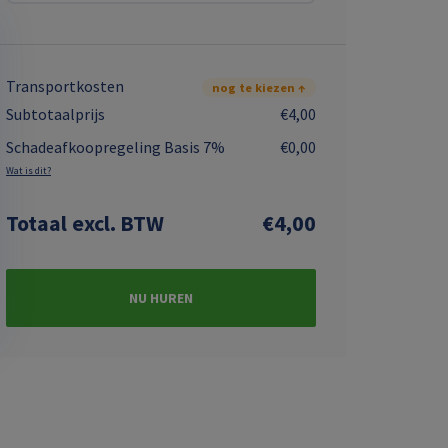
Transportkosten
nog te kiezen ↑
Subtotaalprijs
€4,00
Schadeafkoopregeling Basis 7%
€0,00
Wat is dit?
Totaal
excl. BTW
€4,00
NU HUREN