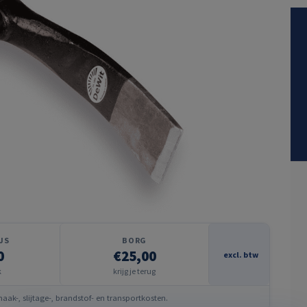
JS
BORG
0
€25,00
excl. btw
k
krijg je terug
ak-, slijtage-, brandstof- en transportkosten.