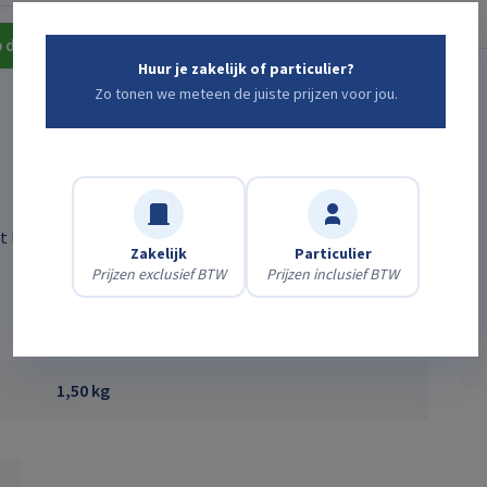
 direct met een medewerker
Huur je zakelijk of particulier?
Zo tonen we meteen de juiste prijzen voor jou.
 leggen van bestrating. Voorzien van fiberglass steel.
Zakelijk
Particulier
Prijzen exclusief BTW
Prijzen inclusief BTW
1,50 kg