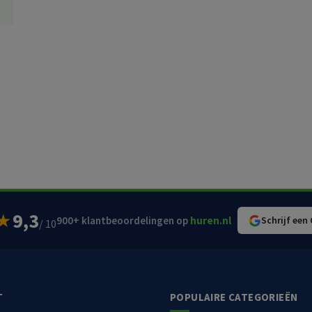
9,3
★
900+ klantbeoordelingen op
huren.nl
Schrijf een
/ 10
T
POPULAIRE CATEGORIEËN