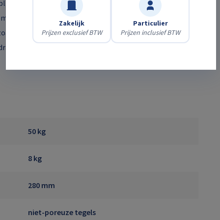
blijft tot het moment van neerleggen. De rubberen
compacte formaat zowel in kleine tuinen als op grotere
Zakelijk
Particulier
zoals sommige natuursteen- of klinkervarianten) zijn
Prijzen exclusief BTW
Prijzen inclusief BTW
ager precisie, veiligheid en snelheid bij het plaatsen van
50 kg
8 kg
280 mm
niet-poreuze tegels