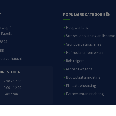
T
POPULAIRE CATEGORIEËN
erweg 4
Hoogwerkers
 Kapelle
Stroomvoorziening en lichtma
8624
Grondverzetmachines
pp
Heftrucks en verreikers
oerverhuur.nl
Rolsteigers
Aanhangwagens
NINGSTIJDEN
Bouwplaatsinrichting
7:30 – 17:00
Klimaatbeheersing
8:00 – 12:00
Evenementeninrichting
Gesloten