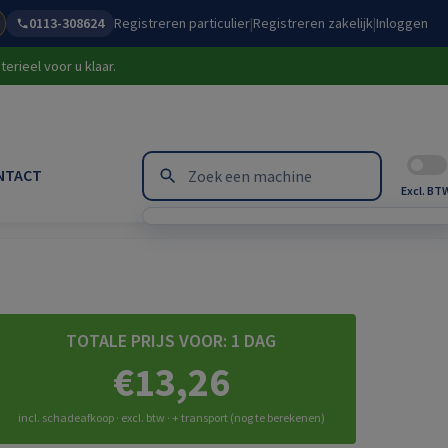
0113-308624
Registreren particulier
|
Registreren zakelijk
|
Inloggen
erieel voor u klaar.
NTACT
Excl. BT
TOTALE PRIJS VOOR:
1 DAG
€13,26
incl. schadeafkoop · excl. btw · + transport (nog te berekenen)