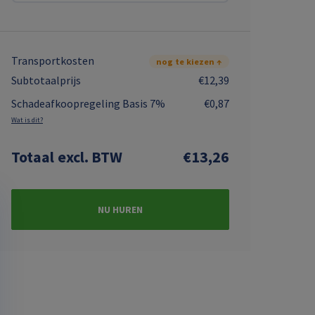
Transportkosten
nog te kiezen ↑
Subtotaalprijs
€12,39
Schadeafkoopregeling Basis 7%
€0,87
Wat is dit?
Totaal
excl. BTW
€13,26
NU HUREN