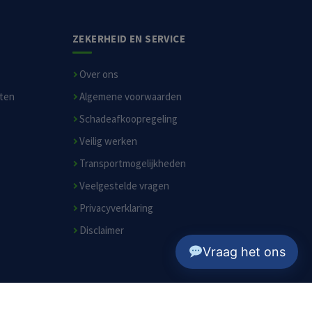
ZEKERHEID EN SERVICE
Over ons
sten
Algemene voorwaarden
Schadeafkoopregeling
Veilig werken
Transportmogelijkheden
Veelgestelde vragen
Privacyverklaring
Disclaimer
Vraag het ons