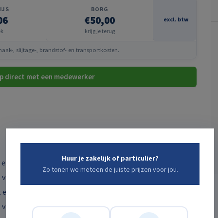
IJS
BORG
06
€50,00
excl. btw
ek
krijg je terug
ak-, slijtage-, brandstof- en transportkosten.
p direct met een medewerker
Huur je zakelijk of particulier?
 ergonomisch en precies plaatsen van zware tegels en
Zo tonen we meteen de juiste prijzen voor jou.
 vlakke en dichte oppervlakken, zodat elementen
 en exact gepositioneerd zonder wrikken of overbelasting
 vlot en stabiel aan opritten, terrassen en tuinpaden, met