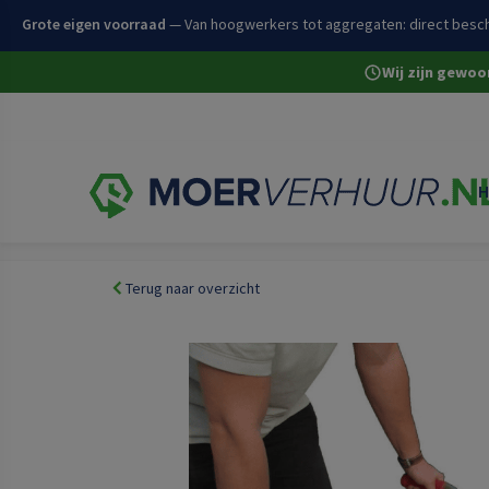
Grote eigen voorraad
— Van hoogwerkers tot aggregaten: direct besch
Wij zijn gewo
H
Home
Volledige assortiment
Bestrating en wegenb
Terug naar overzicht