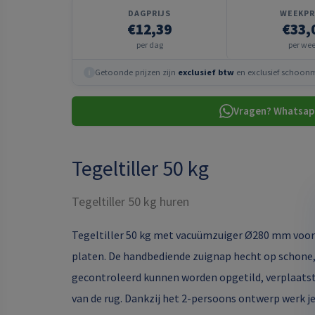
DAGPRIJS
WEEKPR
€12,39
€33,
per dag
per we
Getoonde prijzen zijn
exclusief btw
en exclusief schoonma
i
Vragen? Whatsap
Tegeltiller 50 kg
Tegeltiller 50 kg huren
Tegeltiller 50 kg met vacuümzuiger Ø280 mm voor
platen. De handbediende zuignap hecht op schone,
gecontroleerd kunnen worden opgetild, verplaatst
van de rug. Dankzij het 2-persoons ontwerp werk je