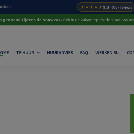
ikbaar.
★★★★★
9,3
· 900+ reviews
on geopend tijdens de bouwvak.
Ook in de vakantieperiode staat ons mat
OME
TE HUUR
HUURADVIES
FAQ
WERKEN BIJ
CO
ouw
Tegeltillers
Tegeltiller 50 kg