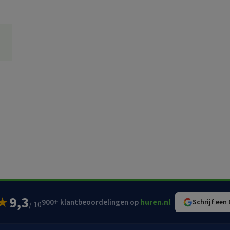
9,3
★
900+ klantbeoordelingen op
huren.nl
Schrijf een
/ 10