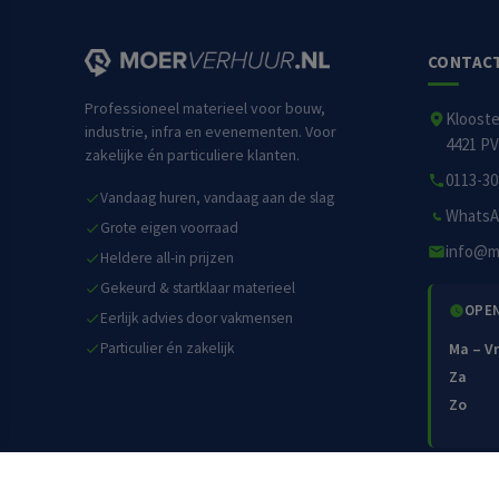
CONTAC
Professioneel materieel voor bouw,
Kloost
industrie, infra en evenementen. Voor
4421 PV
zakelijke én particuliere klanten.
0113-30
Vandaag huren, vandaag aan de slag
WhatsA
Grote eigen voorraad
info@m
Heldere all-in prijzen
Gekeurd & startklaar materieel
OPE
Eerlijk advies door vakmensen
Particulier én zakelijk
Ma – Vr
Za
Zo