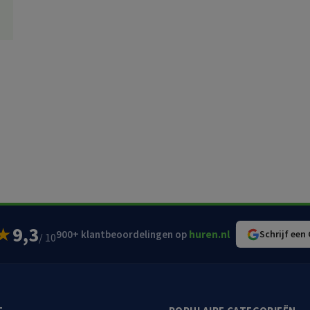
9,3
★
900+ klantbeoordelingen op
huren.nl
Schrijf een
/ 10