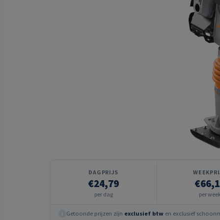
DAGPRIJS
WEEKPRI
€24,79
€66,
per dag
per wee
Getoonde prijzen zijn
exclusief btw
en exclusief schoonma
i