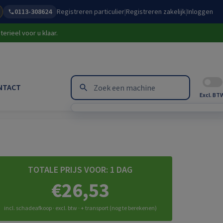
0113-308624
Registreren particulier
|
Registreren zakelijk
|
Inloggen
erieel voor u klaar.
NTACT
Excl. BT
TOTALE PRIJS VOOR:
1 DAG
€26,53
incl. schadeafkoop · excl. btw · + transport (nog te berekenen)