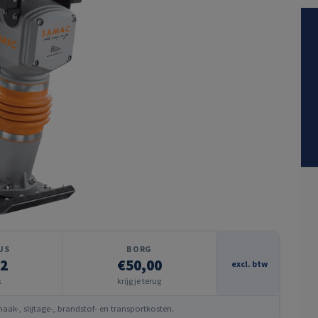
JS
BORG
12
€50,00
excl. btw
k
krijg je terug
ak-, slijtage-, brandstof- en transportkosten.