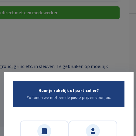
 direct met een medewerker
grond, grind etc. in sleuven. Te gebruiken op moeilijk
Huur je zakelijk of particulier?
Zo tonen we meteen de juiste prijzen voor jou.
68 kg
70 mm