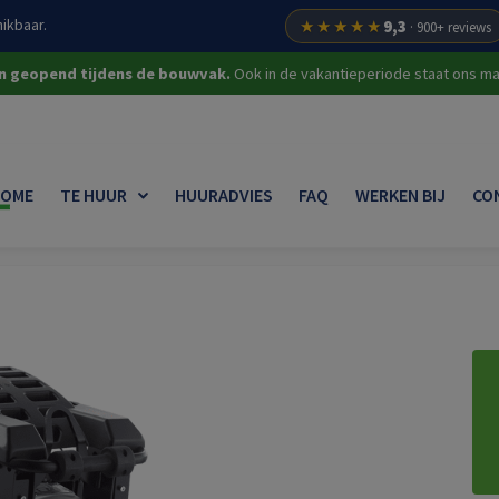
ikbaar.
★★★★★
9,3
· 900+ reviews
on geopend tijdens de bouwvak.
Ook in de vakantieperiode staat ons mat
OME
TE HUUR
HUURADVIES
FAQ
WERKEN BIJ
CO
ouw
Trilstamper