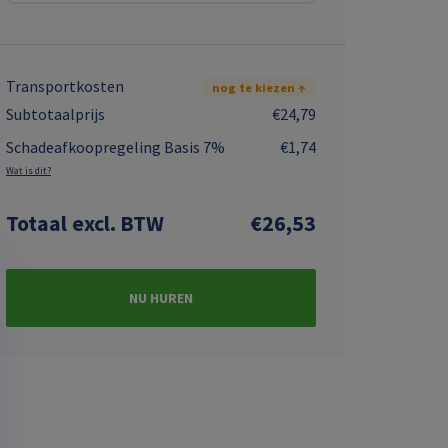
Transportkosten
nog te kiezen ↑
Subtotaalprijs
€24,79
Schadeafkoopregeling Basis 7%
€1,74
Wat is dit?
Totaal
excl. BTW
€26,53
NU HUREN