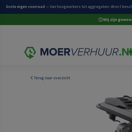
Grote eigen voorraad
— Van hoogwerkers tot aggregaten: direct besch
Wij zijn gewo
H
Home
Volledige assortiment
Bestrating en wegenb
Terug naar overzicht