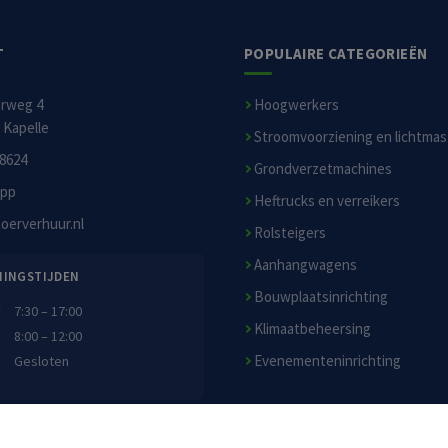
T
POPULAIRE CATEGORIEËN
erweg 4
Hoogwerkers
 Kapelle
Stroomvoorziening en lichtma
8624
Grondverzetmachines
pp
Heftrucks en verreikers
oerverhuur.nl
Rolsteigers
Aanhangwagens
NINGSTIJDEN
Bouwplaatsinrichting
7:30 – 17:00
Klimaatbeheersing
8:00 – 12:00
Evenementeninrichting
Gesloten