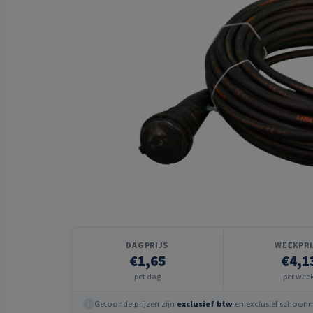
DAGPRIJS
WEEKPRI
€1,65
€4,1
per dag
per wee
Getoonde prijzen zijn
exclusief btw
en exclusief schoonma
i