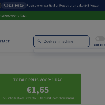
0113-308624
Registreren particulier
|
Registreren zakelijk
|
Inloggen
erieel voor u klaar.
NTACT
Excl. BT
TOTALE PRIJS VOOR:
1 DAG
€1,65
incl. schadeafkoop · excl. btw · + transport (nog te berekenen)