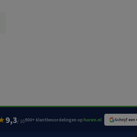
9,3
★
900+ klantbeoordelingen op
huren.nl
Schrijf een
/ 10