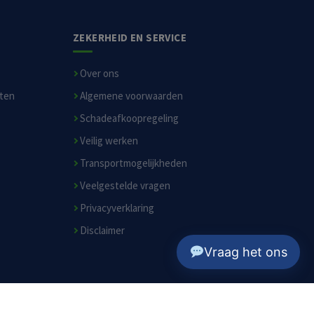
ZEKERHEID EN SERVICE
Over ons
sten
Algemene voorwaarden
Schadeafkoopregeling
Veilig werken
Transportmogelijkheden
Veelgestelde vragen
Privacyverklaring
Disclaimer
Vraag het ons