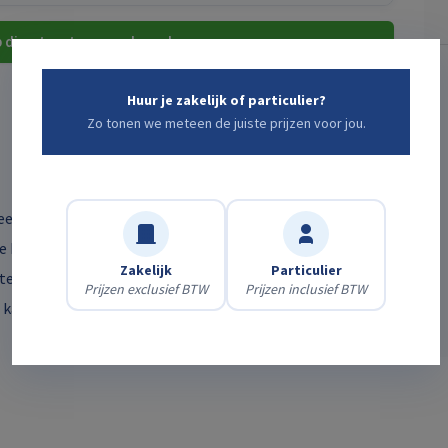
 direct met een medewerker
Huur je zakelijk of particulier?
Zo tonen we meteen de juiste prijzen voor jou.
e eenvoudig elektrische apparaten of gereedschappen aan
e kabel is voorzien van schuko-stekkers en geschikt voor
Zakelijk
Particulier
e van 10 meter is dit verlengsnoer ideaal voor klussen
Prijzen exclusief BTW
Prijzen inclusief BTW
 kabels wilt uitrollen. Stevig uitgevoerd voor veilig