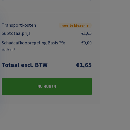
Transportkosten
nog te kiezen ↑
Subtotaalprijs
€1,65
Schadeafkoopregeling Basis 7%
€0,00
Wat is dit?
Totaal
excl. BTW
€1,65
NU HUREN