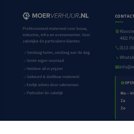
CONTAC
Professioneel materieel voor bouw,
Kloost
industrie, infra en evenementen. Voor
4421 PV
zakelijke én particuliere klanten.
0113-30
Vandaag huren, vandaag aan de slag
WhatsA
Grote eigen voorraad
info@m
Heldere all-in prijzen
Gekeurd & startklaar materieel
OPE
Eerlijk advies door vakmensen
Particulier én zakelijk
Ma – Vr
Za
Zo