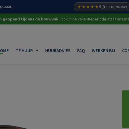
ikbaar.
★★★★★
9,3
· 900+ reviews
on geopend tijdens de bouwvak.
Ook in de vakantieperiode staat ons mat
OME
TE HUUR
HUURADVIES
FAQ
WERKEN BIJ
CO
ichtmasten
Verlengkabel 230V 10 mtr