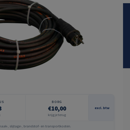
JS
BORG
3
€10,00
excl. btw
k
krijg je terug
ak-, slijtage-, brandstof- en transportkosten.