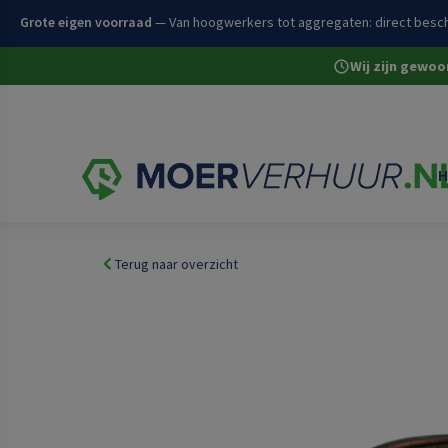
Grote eigen voorraad
— Van hoogwerkers tot aggregaten: direct besch
Wij zijn gewo
H
Home
Volledige assortiment
Stroomvoorziening en l
Terug naar overzicht