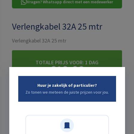
Vragen? Whatsapp direct met een medewerker
Verlengkabel 32A 25 mtr
Verlengkabel 32A 25 mtr
TOTALE PRIJS VOOR:
1 DAG
€10,00
incl. schadeafkoop · excl. btw ·
+ bezorgkosten: bereken
Huur je zakelijk of particulier?
hieronder ↓
Zo tonen we meteen de juiste prijzen voor jou.
Kies een start- en eindtijd die jou uitkomt
Startdatum