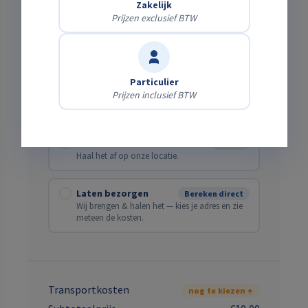
Zakelijk
Verwachte einddatum
Prijzen exclusief BTW
Particulier
Prijzen inclusief BTW
Bezorging of zelf ophalen?
Zelf afhalen
Gratis
Haal het af op onze locatie.
Laten bezorgen
Bereken direct
Wij brengen & halen het — kies je adres en zie
meteen de kosten.
Transportkosten
nog te kiezen ↑