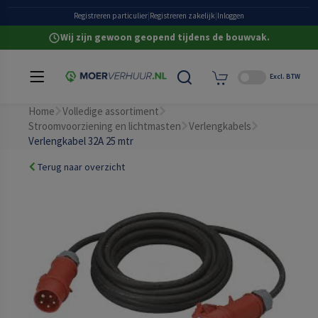
Grote eigen voorraad
Registreren particulier
|
Registreren zakelijk
|
Inloggen
Wij zijn gewoon geopend tijdens de bouwvak.
Excl. BTW
Home
Volledige assortiment
Stroomvoorziening en lichtmasten
Verlengkabels
Verlengkabel 32A 25 mtr
Terug naar overzicht