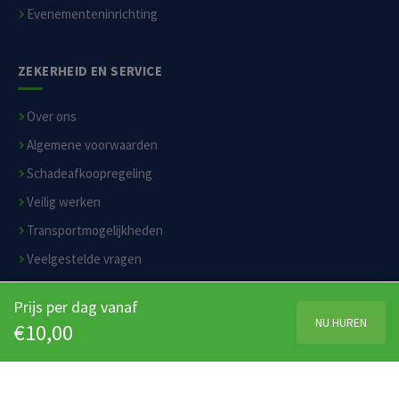
Evenementeninrichting
ZEKERHEID EN SERVICE
Over ons
Algemene voorwaarden
Schadeafkoopregeling
Veilig werken
Transportmogelijkheden
Veelgestelde vragen
Privacyverklaring
Prijs per dag vanaf
Disclaimer
NU HUREN
€10,00
© 2026 Moerverhuur.nl B.V. — Alle rechten voorbehouden
KvK 84168587
BTW NL863119426B01