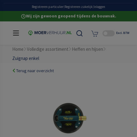
Heldere all-in prijzen
Registreren particulier
|
Registreren zakelijk
|
Inloggen
Wij zijn gewoon geopend tijdens de bouwvak.
Excl. BTW
Home
Volledige assortiment
Heffen en hijsen
Zuignap enkel
Terug naar overzicht