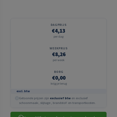
DAGPRIJS
€4,13
per dag
WEEKPRIJS
€8,26
per week
BORG
€0,00
krijg je terug
excl. btw
Getoonde prijzen zijn
exclusief btw
en exclusief
i
schoonmaak-, slijtage-, brandstof- en transportkosten.