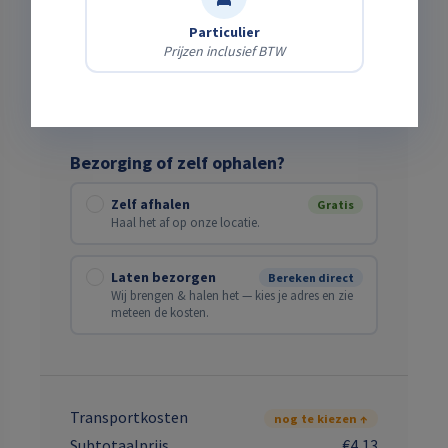
Verwachte einddatum
Particulier
Prijzen inclusief BTW
Bezorging of zelf ophalen?
Zelf afhalen
Gratis
Haal het af op onze locatie.
Laten bezorgen
Bereken direct
Wij brengen & halen het — kies je adres en zie
meteen de kosten.
Transportkosten
nog te kiezen ↑
Subtotaalprijs
€4,13