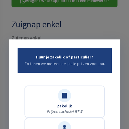
Vragen? Whatsapp direct met een medewerker
Zuignap enkel
Zuignap enkel
Huur je zakelijk of particulier?
TOTALE PRIJS VOOR:
1 DAG
€4,13
Zo tonen we meteen de juiste prijzen voor jou.
incl. schadeafkoop · excl. btw ·
+ bezorgkosten: bereken
hieronder ↓
Kies een start- en eindtijd die jou uitkomt
Zakelijk
Startdatum
Prijzen exclusief BTW