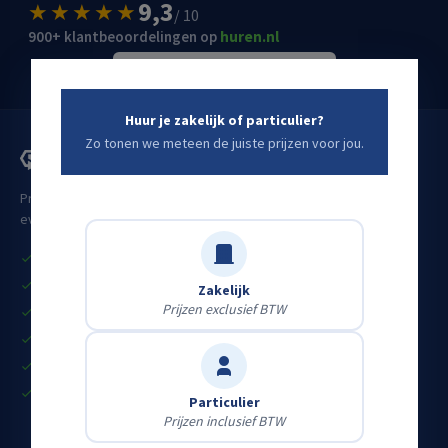
9,3
★★★★★
/ 10
900+ klantbeoordelingen op
huren.nl
Schrijf een Google-review
→
Huur je zakelijk of particulier?
Zo tonen we meteen de juiste prijzen voor jou.
Professioneel materieel voor bouw, industrie, infra en
evenementen. Voor zakelijke én particuliere klanten.
Vandaag huren, vandaag aan de slag
Grote eigen voorraad
Zakelijk
Prijzen exclusief BTW
Heldere all-in prijzen
Gekeurd & startklaar materieel
Eerlijk advies door vakmensen
Particulier én zakelijk
Particulier
Prijzen inclusief BTW