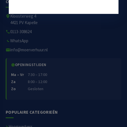
CONTACT
Kloosterweg 4
4421 PV Kapelle
0113-308624
WhatsApp
info@moerverhuur.nl
OPENINGSTIJDEN
Ma – Vr
7:30 – 17:00
Za
8:00 – 12:00
Zo
Gesloten
POPULAIRE CATEGORIEËN
Hoogwerkers