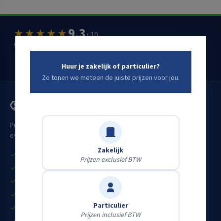
9,3
★★★★★
/ 10
900+ klantbeoordelingen op
huren.nl
Schrijf een Google-review
→
Huur je zakelijk of particulier?
Zo tonen we meteen de juiste prijzen voor jou.
Professioneel materieel voor bouw, industrie, infra en
evenementen. Voor zakelijke én particuliere klanten.
Zakelijk
Vandaag huren, vandaag aan de slag
Prijzen exclusief BTW
Grote eigen voorraad
Heldere all-in prijzen
Gekeurd & startklaar materieel
Particulier
Eerlijk advies door vakmensen
Prijzen inclusief BTW
Particulier én zakelijk