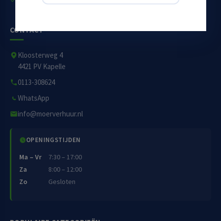
CONTACT
Kloosterweg 4
4421 PV Kapelle
0113-308624
WhatsApp
info@moerverhuur.nl
OPENINGSTIJDEN
Ma – Vr
7:30 – 17:00
Za
8:00 – 12:00
Zo
Gesloten