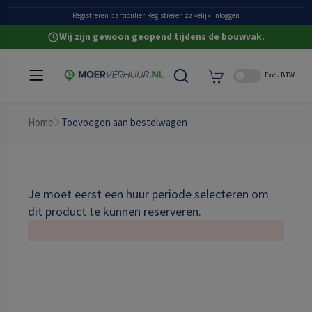
Vandaag huren, vandaag aan de slag
Registreren particulier
|
Registreren zakelijk
|
Inloggen
Wij zijn gewoon geopend tijdens de bouwvak.
Excl. BTW
Home
Toevoegen aan bestelwagen
Je moet eerst een huur periode selecteren om
dit product te kunnen reserveren.