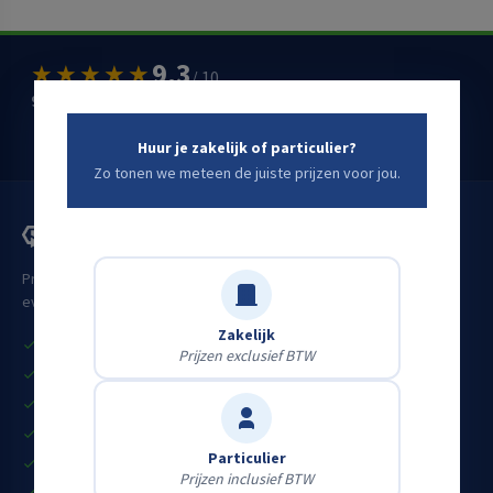
9,3
★★★★★
/ 10
900+ klantbeoordelingen op
huren.nl
Schrijf een Google-review
→
Huur je zakelijk of particulier?
Zo tonen we meteen de juiste prijzen voor jou.
Professioneel materieel voor bouw, industrie, infra en
evenementen. Voor zakelijke én particuliere klanten.
Zakelijk
Vandaag huren, vandaag aan de slag
Prijzen exclusief BTW
Grote eigen voorraad
Heldere all-in prijzen
Gekeurd & startklaar materieel
Particulier
Eerlijk advies door vakmensen
Prijzen inclusief BTW
Particulier én zakelijk