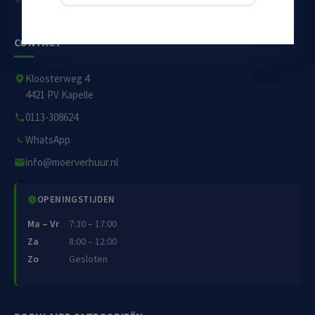
CONTACT
Kloosterweg 4
4421 PV Kapelle
0113-308624
WhatsApp
info@moerverhuur.nl
OPENINGSTIJDEN
Ma – Vr
7:30 – 17:00
Za
8:00 – 12:00
Zo
Gesloten