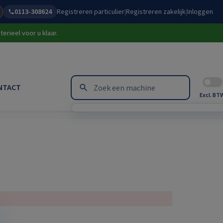
0113-308624
Registreren particulier
|
Registreren zakelijk
|
Inloggen
erieel voor u klaar.
NTACT
Excl. BT