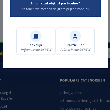
Huur je zakelijk of particulier?
Zo tonen we meteen de juiste prijzen voor jou.
Zakelijk
Particulier
Prijzen exclusief BTW
Prijzen inclusief BTW
9,3
★
900+ klantbeoordelingen op
huren.nl
Schrijf een
/ 10
T
POPULAIRE CATEGORIEËN
erweg 4
Hoogwerkers
 Kapelle
Stroomvoorziening en lichtma
8624
Grondverzetmachines