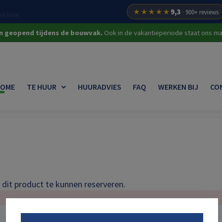
★★★★★
9,3
· 900+ reviews
on geopend tijdens de bouwvak.
Ook in de vakantieperiode staat ons mat
OME
TE HUUR
HUURADVIES
FAQ
WERKEN BIJ
CO
dit product te kunnen reserveren.