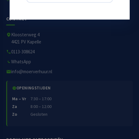
CONTACT
Kloosterweg 4
4421 PV Kapelle
0113-308624
WhatsApp
info@moerverhuur.nl
OPENINGSTIJDEN
Ma – Vr
7:30 – 17:00
Za
8:00 – 12:00
Zo
Gesloten