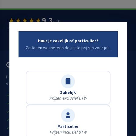
9,3
★★★★★
/ 10
900+ klantbeoordelingen op
huren.nl
Schrijf een Google-review
→
Huur je zakelijk of particulier?
Zo tonen we meteen de juiste prijzen voor jou.
Professioneel materieel voor bouw, industrie, infra en
evenementen. Voor zakelijke én particuliere klanten.
Zakelijk
Vandaag huren, vandaag aan de slag
Prijzen exclusief BTW
Grote eigen voorraad
Heldere all-in prijzen
Gekeurd & startklaar materieel
Particulier
Eerlijk advies door vakmensen
Prijzen inclusief BTW
Particulier én zakelijk