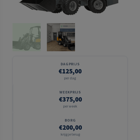
DAGPRIJS
€125,00
per dag
WEEKPRIJS
€375,00
per week
BORG
€200,00
krijg je terug