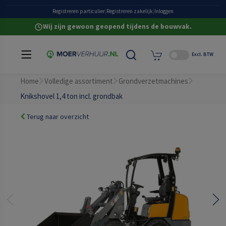
Grote eigen voorraad
Registreren particulier
|
Registreren zakelijk
|
Inloggen
Wij zijn gewoon geopend tijdens de bouwvak.
Excl. BTW
Home
Volledige assortiment
Grondverzetmachines
Knikshovel 1,4 ton incl. grondbak
Terug naar overzicht