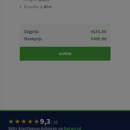
Breedte:
1,40
m
Dagprijs:
€135,00
Weekprijs:
€405,00
HUREN
9,3
★★★★★
/ 10
900+ klantbeoordelingen op
huren.nl