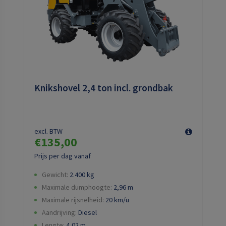
Knikshovel 2,4 ton incl. grondbak
excl. BTW
€135,00
Prijs per dag vanaf
Gewicht:
2.400
kg
Maximale dumphoogte:
2,96
m
Maximale rijsnelheid:
20 km/u
Aandrijving:
Diesel
Lengte:
4,02
m