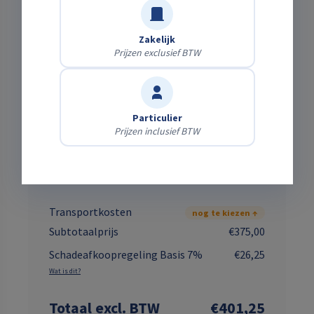
meteen de kosten.
Zakelijk
Prijzen exclusief BTW
Accessoires
Palletvorken t.b.v.
€33,06
Particulier
knikshovel
P.ST.
Prijzen inclusief BTW
Machinetransporter in
€50,00
combinatie met machine
P.ST.
Transportkosten
nog te kiezen ↑
Subtotaalprijs
€375,00
Schadeafkoopregeling Basis 7%
€26,25
Wat is dit?
Totaal
excl. BTW
€401,25