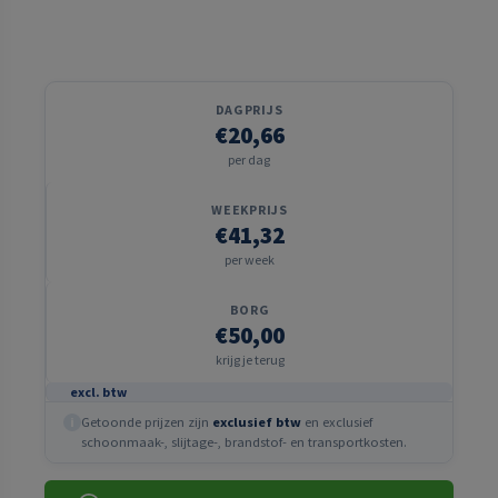
DAGPRIJS
€20,66
per dag
WEEKPRIJS
€41,32
per week
BORG
€50,00
krijg je terug
excl. btw
Getoonde prijzen zijn
exclusief btw
en exclusief
i
schoonmaak-, slijtage-, brandstof- en transportkosten.