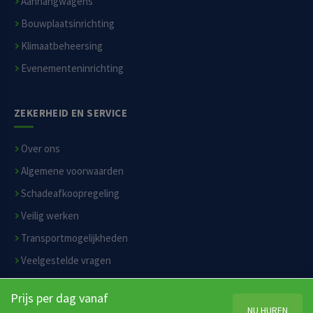
Aanhangwagens
Bouwplaatsinrichting
Klimaatbeheersing
Evenementeninrichting
ZEKERHEID EN SERVICE
Over ons
Algemene voorwaarden
Schadeafkoopregeling
Veilig werken
Transportmogelijkheden
Veelgestelde vragen
Privacyverklaring
Prijs per dag vanaf
Disclaimer
NU HUREN