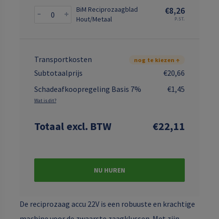
BiM Reciprozaagblad
€8,26
Hout/Metaal
P.ST.
Transportkosten
nog te kiezen ↑
Subtotaalprijs
€20,66
Schadeafkoopregeling Basis 7%
€1,45
Wat is dit?
Totaal
excl. BTW
€22,11
NU HUREN
De reciprozaag accu 22V is een robuuste en krachtige
machine voor de zwaarste zaagklussen. Met zijn