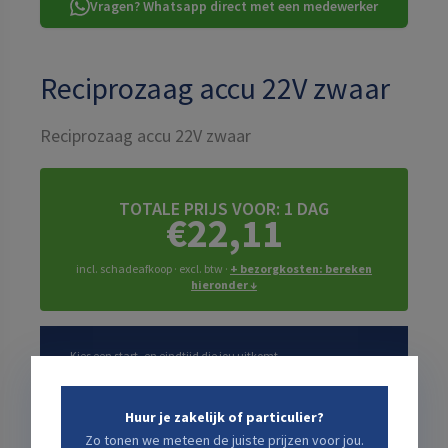
Vragen? Whatsapp direct met een medewerker
Reciprozaag accu 22V zwaar
Reciprozaag accu 22V zwaar
TOTALE PRIJS VOOR:
1 DAG
€22,11
incl. schadeafkoop · excl. btw ·
+ bezorgkosten: bereken
hieronder ↓
Kies een start- en eindtijd die jou uitkomt
Startdatum
Huur je zakelijk of particulier?
Zo tonen we meteen de juiste prijzen voor jou.